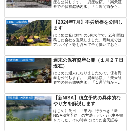
産を公開します。「資産総額」「楽天証
券での保有銘柄内訳」「１週間前からの
増減」の順に記載していきます。資産総
額：約１億８千３０１万円マネーフォワ
ードで管理している資産総額（７月２２
【2024年7月】不労所得を公開し
FIRE・早期退職
日現在）は以下の通りです...
ます
はじめに私は昨年の5月末付で、25年間勤
務した会社を退職しました。現時点では
アルバイト等も含めて全く働いておら
ず、完全な無職の状態です。今回は
「2024年7月の不労所得」がいくらだった
のかについて書いてみたいと思います。
週末の保有資産公開（１月２７日
資産運用・米国株投資
なお、厳密には、各種...
現在）
はじめに週末になりましたので、保有資
産を公開します。「資産総額」「楽天証
券での保有銘柄内訳」「１週間前からの
増減」の順に記載していきます。資産総
額：約１億９千２１０万円マネーフォワ
ードで管理している資産総額（１月２７
【新NISA】積立予約の具体的な
資産運用・米国株投資
日現在）は以下の通りです...
やり方を解説します
はじめに先日、「年内に行うべき「新
NISA積立予約」の方法」という記事を書
きました。その時点ではまだ楽天証券で
「積立予約サービス」が開始される前で
したので、具体的な方法が不明でした。