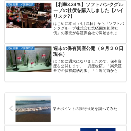
この度、11月13日から同サービスが始ま
【利率3.34％】ソフトバンクグル
資産運用・米国株投資
りましたので、今回...
ープの社債を購入しました【ハイ
リスク?】
はじめに本日（4月21日）から「ソフトバ
ンクグループ株式会社第65回無担保社
債」の販売が各証券会社で開始されま
す。楽天証券では午前0時から販売開始さ
れましたので、私も購入しました（SBI証
券では午前10時から）。なお、本記事は
週末の保有資産公開（９月２０日
資産運用・米国株投資
投資勧誘を目的...
現在）
はじめに週末になりましたので、保有資
産を公開します。「資産総額」「楽天証
券での保有銘柄内訳」「１週間前からの
増減」の順に記載していきます。資産総
額：約２億１千７６９万円マネーフォワ
ードで管理している資産総額（９月２０
日現在）は以下の通りです...
楽天ポイントの獲得状況を調べてみた