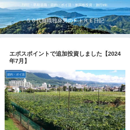
FIRE・早期退職・節約・ポイ活・米国株投資・旅行etc.
５０代無職独身男のＦＩＲＥ日記
エポスポイントで追加投資しました【2024
年7月】
節約・ポイ活