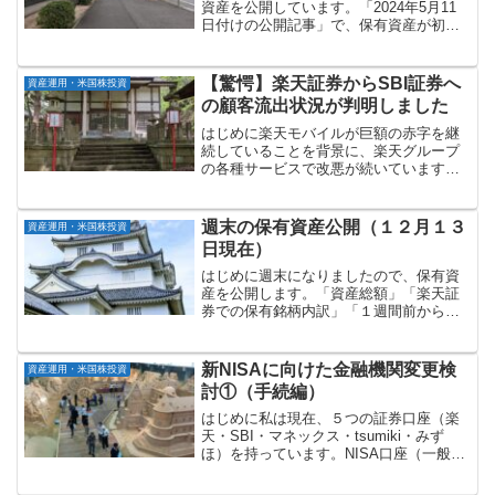
資産を公開しています。「2024年5月11
日付けの公開記事」で、保有資産が初め
て「2億円」に到達しました。証券口座の
含み益を含んだ金額ですので、含み益に
係る税金を除けば、実質的には２億円を
【驚愕】楽天証券からSBI証券へ
資産運用・米国株投資
超えていません。...
の顧客流出状況が判明しました
はじめに楽天モバイルが巨額の赤字を継
続していることを背景に、楽天グループ
の各種サービスで改悪が続いています。
楽天証券についてもクレジットカード積
立のポイント還元率が引き下げられた
り、投信保有ポイント（投信残高に応じ
週末の保有資産公開（１２月１３
資産運用・米国株投資
たポイント付与）が事実上廃...
日現在）
はじめに週末になりましたので、保有資
産を公開します。「資産総額」「楽天証
券での保有銘柄内訳」「１週間前からの
増減」の順に記載していきます。資産総
額：約２億２千８００万円マネーフォワ
ードで管理している資産総額（１２月１
新NISAに向けた金融機関変更検
資産運用・米国株投資
３日現在）は以下の通りで...
討①（手続編）
はじめに私は現在、５つの証券口座（楽
天・SBI・マネックス・tsumiki・みず
ほ）を持っています。NISA口座（一般
NISA）については、メインの楽天証券で
開設し、今年分を含めて４年分（480万