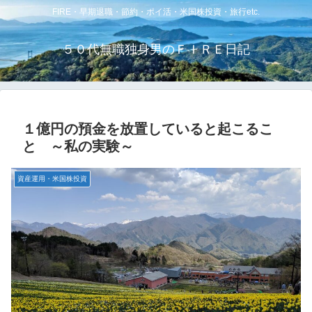
FIRE・早期退職・節約・ポイ活・米国株投資・旅行etc.
５０代無職独身男のＦＩＲＥ日記
１億円の預金を放置していると起こるこ
と ～私の実験～
資産運用・米国株投資