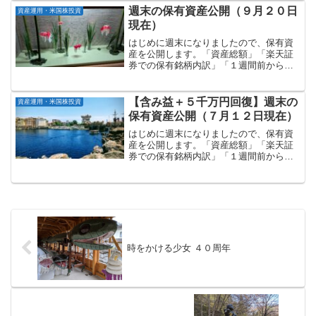
円）の投資が済んでいる状態です。来年
週末の保有資産公開（９月２０日
資産運用・米国株投資
から始ま...
現在）
はじめに週末になりましたので、保有資
産を公開します。「資産総額」「楽天証
券での保有銘柄内訳」「１週間前からの
増減」の順に記載していきます。資産総
額：約２億１千７６９万円マネーフォワ
ードで管理している資産総額（９月２０
【含み益＋５千万円回復】週末の
資産運用・米国株投資
日現在）は以下の通りです...
保有資産公開（７月１２日現在）
はじめに週末になりましたので、保有資
産を公開します。「資産総額」「楽天証
券での保有銘柄内訳」「１週間前からの
増減」の順に記載していきます。資産総
額：約２億０千９７２万円マネーフォワ
ードで管理している資産総額（７月１２
日現在）は以下の通りです...
時をかける少女 ４０周年