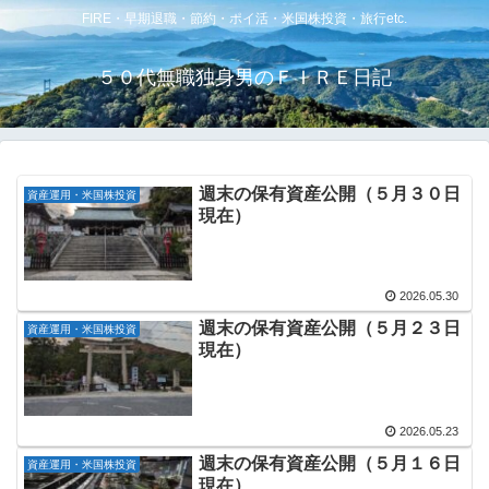
FIRE・早期退職・節約・ポイ活・米国株投資・旅行etc.
５０代無職独身男のＦＩＲＥ日記
週末の保有資産公開（５月３０日
資産運用・米国株投資
現在）
2026.05.30
週末の保有資産公開（５月２３日
資産運用・米国株投資
現在）
2026.05.23
週末の保有資産公開（５月１６日
資産運用・米国株投資
現在）