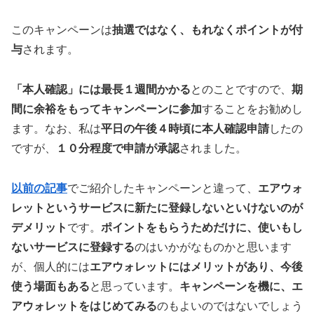
このキャンペーンは
抽選ではなく、もれなくポイントが付
与
されます。
「本人確認」には最長１週間かかる
とのことですので、
期
間に余裕をもってキャンペーンに参加
することをお勧めし
ます。なお、私は
平日の午後４時頃に本人確認申請
したの
ですが、
１０分程度で申請が承認
されました。
以前の記事
でご紹介したキャンペーンと違って、
エアウォ
レットというサービスに新たに登録しないといけないのが
デメリット
です。
ポイントをもらうためだけに、使いもし
ないサービスに登録する
のはいかがなものかと思います
が、個人的には
エアウォレットにはメリットがあり、今後
使う場面もある
と思っています。
キャンペーンを機に、エ
アウォレットをはじめてみる
のもよいのではないでしょう