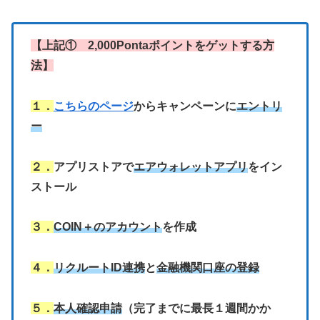
【上記① 2,000Pontaポイントをゲットする方
法】
１．
こちらのページ
からキャンペーンに
エントリ
ー
２．
アプリストアで
エアウォレットアプリ
をイン
ストール
３．
COIN＋のアカウント
を作成
４．
リクルートID連携
と
金融機関口座の登録
５．
本人確認申請
（完了までに最長１週間かか