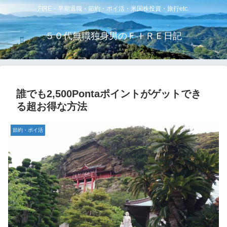
FIRE・早期退職・節約・ポイ活・米国株投資・旅行etc.
５０代無職独身男のＦＩＲＥ日記
誰でも2,500Pontaポイントがゲットでき
る超お得な方法
節約・ポイ活