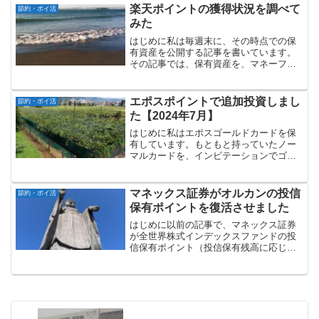
ペーンの概要は以下の通りです。概要：
楽天ポイントの獲得状況を調べて
節約・ポイ活
キャンペーン期間中に...
みた
はじめに私は毎週末に、その時点での保
有資産を公開する記事を書いています。
その記事では、保有資産を、マネーフォ
ワードの分類に基づき、①「現金・預
金」、②「米国株等」、③「投資信
託」、④「債権」、⑤「ポイント」の5つ
エポスポイントで追加投資しまし
節約・ポイ活
に分類しています。このうち、...
た【2024年7月】
はじめに私はエポスゴールドカードを保
有しています。もともと持っていたノー
マルカードを、インビテーションでゴー
ルドカードにランクアップさせました。
当時、インビテーション条件（年間50万
円程度のカード利用）を満たすために、
マネックス証券がオルカンの投信
節約・ポイ活
tsumiki証券で口...
保有ポイントを復活させました
はじめに以前の記事で、マネックス証券
が全世界株式インデックスファンドの投
信保有ポイント（投信保有残高に応じた
ポイント付与）をゼロにした件について
書きました。三菱UFJアセットマネジメ
ント等がオルカンの信託報酬率を下げた
ことに対応したものです...