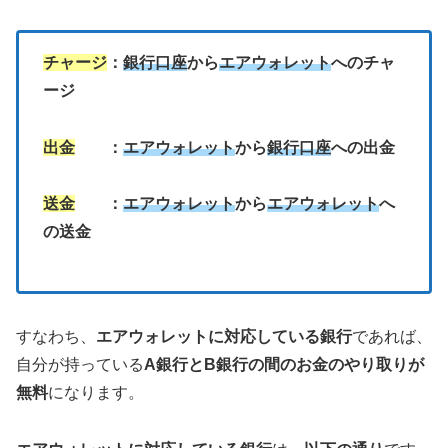
チャージ
：
銀行口座
から
エアウォレット
へのチャ
ージ
出金
：
エアウォレット
から
銀行口座
への出金
送金
：
エアウォレット
から
エアウォレット
へ
の送金
すなわち、
エアウォレットに対応している銀行
であれば、
自分が持っている
A銀行とB銀行の間のお金のやり取りが
無料
になります。