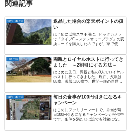
関連記事
返品した場合の楽天ポイントの扱
節約・ポイ活
い
はじめに以前スマホ用に、ビックカメラ
で「タイプC⇔ステレオミニプラグ」の変
換コードを購入したのですが、家で使っ
てみたところ、ノイズがひどかったこと
に加え、時々音が途切れるという状態
で、使い物になりませんでした。製品パ
両親とロイヤルホストに行ってき
日常生活
ッケージをみると、「不良...
ました ～2割引にする方法～
はじめに先日、両親と私の3人でロイヤル
ホストに行ってきました。現在、父親は
88歳、母親は80歳で、世間一般の同世代
の方と比較すると、2人とも元気な方だと
思います。とはいえ、高齢になってくる
と、誰しも食が細くなります。たまには
毎日の食事が100円引きになるキ
節約・ポイ活
外食して肉でも食...
ャンペーン
はじめにファミリーマートで、弁当が毎
日100円引きになるキャンペーンが開催中
です。条件を満たせば誰でも対象になる
キャンペーンですので、情報共有させて
いただきます。キャンペーン概要キャン