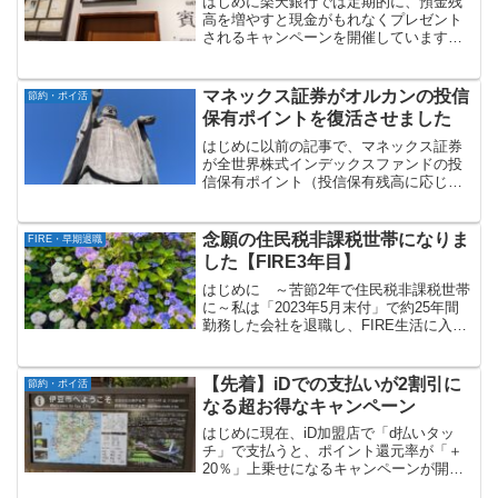
はじめに楽天銀行では定期的に、預金残
高を増やすと現金がもれなくプレゼント
されるキャンペーンを開催しています。
対象者が毎回限定されていますが、現在
も開催されていますので、キャンペーン
の概要についてご案内します。キャンペ
マネックス証券がオルカンの投信
節約・ポイ活
ーン概要キャンペーンの概...
保有ポイントを復活させました
はじめに以前の記事で、マネックス証券
が全世界株式インデックスファンドの投
信保有ポイント（投信保有残高に応じた
ポイント付与）をゼロにした件について
書きました。三菱UFJアセットマネジメ
ント等がオルカンの信託報酬率を下げた
念願の住民税非課税世帯になりま
FIRE・早期退職
ことに対応したものです...
した【FIRE3年目】
はじめに ～苦節2年で住民税非課税世帯
に～私は「2023年5月末付」で約25年間
勤務した会社を退職し、FIRE生活に入り
ました。2025年5月末でFIRE後丸2年が経
過しており、現在はFIRE3年目に入った
ところです。FIRE後はアルバイト...
【先着】iDでの支払いが2割引に
節約・ポイ活
なる超お得なキャンペーン
はじめに現在、iD加盟店で「d払いタッ
チ」で支払うと、ポイント還元率が「＋
20％」上乗せになるキャンペーンが開催
中です。条件を満たせばもれなく還元が