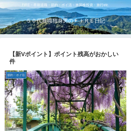
FIRE・早期退職・節約・ポイ活・米国株投資・旅行etc.
５０代無職独身男のＦＩＲＥ日記
【新Vポイント】ポイント残高がおかしい
件
節約・ポイ活