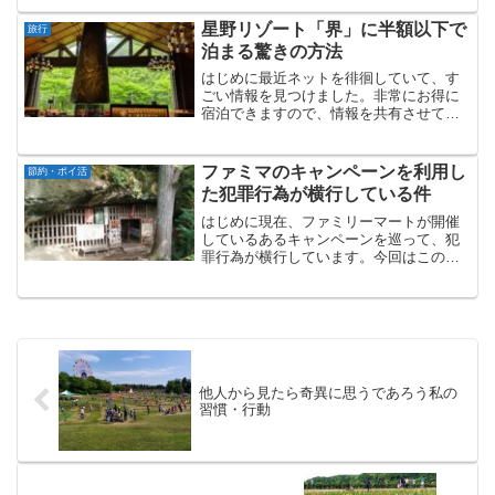
受けられるキャンペーンですので、情報
共有させていただきます。キャンペーン
星野リゾート「界」に半額以下で
旅行
概要キャンペーンの概...
泊まる驚きの方法
はじめに最近ネットを徘徊していて、す
ごい情報を見つけました。非常にお得に
宿泊できますので、情報を共有させてい
ただきます。そのすごい情報とはずば
り、星野リゾートの「温泉めぐり 界の
定期券」というものです。「界の定期
ファミマのキャンペーンを利用し
節約・ポイ活
券」とは？「界の定期券」とは...
た犯罪行為が横行している件
はじめに現在、ファミリーマートが開催
しているあるキャンペーンを巡って、犯
罪行為が横行しています。今回はこの犯
罪行為について、私が思うことを書いて
みたいと思います。※本ブログ記事は不
正行為を推奨するものでは一切ありませ
ん。不正に無料クーポンを...
他人から見たら奇異に思うであろう私の
習慣・行動