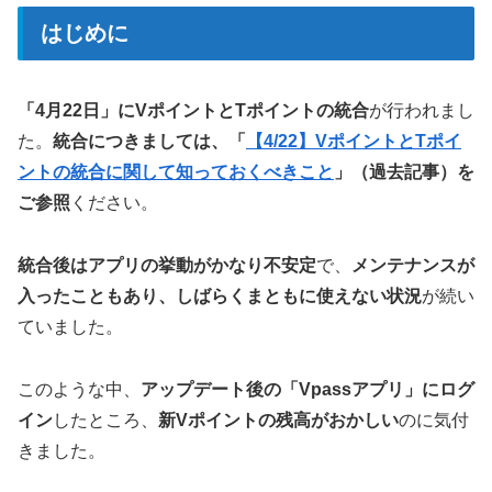
はじめに
「4月22日」にVポイントとTポイントの統合
が行われまし
た。
統合につきましては、「
【4/22】VポイントとTポイ
ントの統合に関して知っておくべきこと
」（過去記事）を
ご参照
ください。
統合後はアプリの挙動がかなり不安定
で、
メンテナンスが
入ったこともあり、しばらくまともに使えない状況
が続い
ていました。
このような中、
アップデート後の「Vpassアプリ」にログ
イン
したところ、
新Vポイントの残高がおかしい
のに気付
きました。