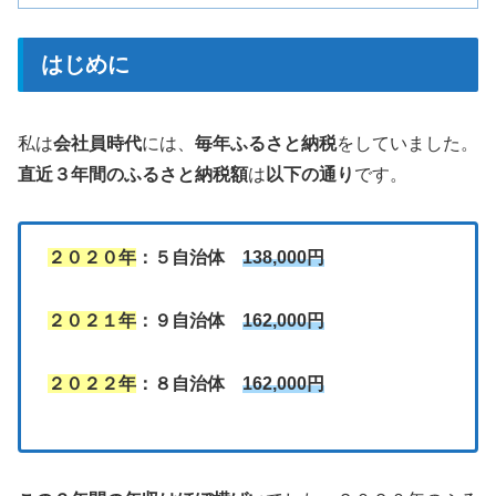
はじめに
私は
会社員時代
には、
毎年ふるさと納税
をしていました。
直近３年間のふるさと納税額
は
以下の通り
です。
２０２０年
：５自治体
138,000円
２０２１年
：９自治体
162,000円
２０２２年
：８自治体
162,000円