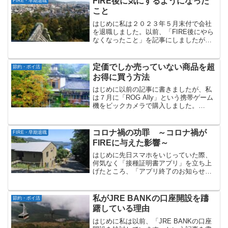
FIRE後に気にするようになった
FIRE・早期退職
YouTub...
こと
はじめに私は２０２３年５月末付で会社
を退職しました。以前、「FIRE後にやら
なくなったこと」を記事にしましたが、
逆に、会社在職中には気にならなかった
のに、FIRE後にとても気にするようにな
ったことがあります。今回はそのことに
定価でしか売っていない商品を超
節約・ポイ活
ついて書いてみた...
お得に買う方法
はじめに以前の記事に書きましたが、私
は７月に「ROG Ally」という携帯ゲーム
機をビックカメラで購入しました。
↓ROG Ally（画像はASUS公式サイトよ
り）同ゲーム機はとても人気で、定価販
売しかしていません。定価は「109,800
コロナ禍の功罪 ～コロナ禍が
FIRE・早期退職
円」...
FIREに与えた影響～
はじめに先日スマホをいじっていた際、
何気なく「接種証明書アプリ」を立ち上
げたところ、「アプリ終了のお知らせ」
が出ていました。このアプリは、正式名
称を「新型コロナワクチン接種証明書ア
プリ」といい、国が公式に提供している
私がJRE BANKの口座開設を躊
節約・ポイ活
アプリです。「お知らせ」...
躇している理由
はじめに私は以前、「JRE BANKの口座