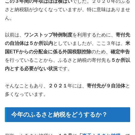
この３年間の年収はほぼ横ばい
でした。２０２０年のふる
さと納税額が少なくなっていますが、特に意味はありませ
ん。
以前は、
ワンストップ特例制度
を利用するために、
寄付先
の自治体は５か所以内
としていましたが、ここ３年は、
米
国ETFからの分配金に係る外国税額控除
のため、
確定申告
を行っていることから、ふるさと納税の寄付先も
５か所以
内とする必要がない状況
です。
そんなこともあり、
２０２１
年には、
寄付先が９自治体
と
多くなっています。
今年のふるさと納税をどうするか？