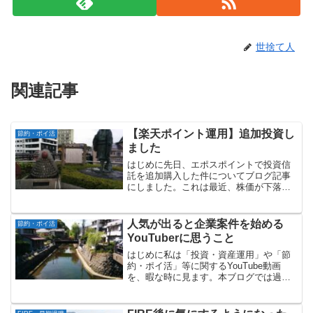
世捨て人
関連記事
【楽天ポイント運用】追加投資し
節約・ポイ活
ました
はじめに先日、エポスポイントで投資信
託を追加購入した件についてブログ記事
にしました。これは最近、株価が下落し
ていることで、投資信託の値ごろ感が出
てきたことに対応するものです。私はエ
ポスポイント以外でも、楽天ポイントを
人気が出ると企業案件を始める
節約・ポイ活
利用した「楽天ポイント運...
YouTuberに思うこと
はじめに私は「投資・資産運用」や「節
約・ポイ活」等に関するYouTube動画
を、暇な時に見ます。本ブログでは過去
に以下の記事を書いてきました。「投資
系YouTuberに感じる違和感」「節約系
YouTuberが真実を話さない理由」