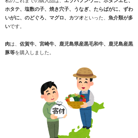
私のこれまでの購入品は、
エゾバフンウニ、ボタンエビ、
ホタテ、塩数の子、焼き穴子、うなぎ、たらばがに、ずわ
いがに、のどぐろ、マグロ、カツオ
といった、
魚介類が多
い
です。
肉
は、
佐賀牛、宮崎牛、鹿児島県産黒毛和牛、鹿児島産黒
豚等
を購入しました。