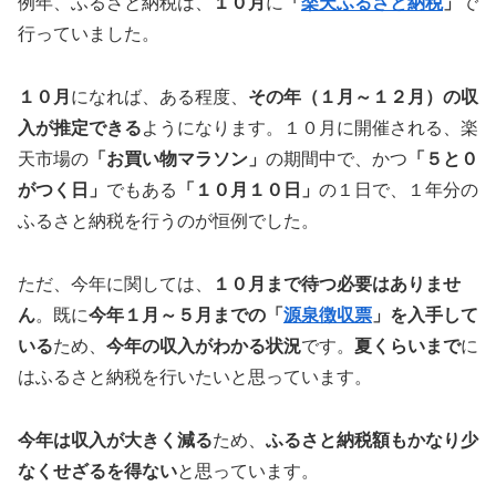
例年、ふるさと納税は、
１０月
に
「
楽天ふるさと納税
」
で
行っていました。
１０月
になれば、ある程度、
その年（１月～１２月）の収
入が推定できる
ようになります。１０月に開催される、楽
天市場の
「お買い物マラソン」
の期間中で、かつ
「５と０
がつく日」
でもある
「１０月１０日」
の１日で、１年分の
ふるさと納税を行うのが恒例でした。
ただ、今年に関しては、
１０月まで待つ必要はありませ
ん
。既に
今年１月～５月までの「
源泉徴収票
」を入手して
いる
ため、
今年の収入がわかる状況
です。
夏くらいまで
に
はふるさと納税を行いたいと思っています。
今年は収入が大きく減る
ため、
ふるさと納税額もかなり少
なくせざるを得ない
と思っています。