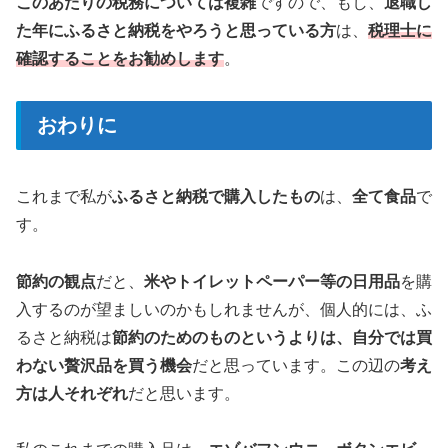
このあたりの税務については複雑
ですので、もし、
退職し
た年にふるさと納税をやろうと思っている方
は、
税理士に
確認することをお勧めします
。
おわりに
これまで私が
ふるさと納税で購入したもの
は、
全て食品
で
す。
節約の観点
だと、
米やトイレットペーパー等の日用品
を購
入するのが望ましいのかもしれませんが、個人的には、ふ
るさと納税は
節約のためのものというよりは、自分では買
わない贅沢品を買う機会
だと思っています。この辺の
考え
方は人それぞれ
だと思います。