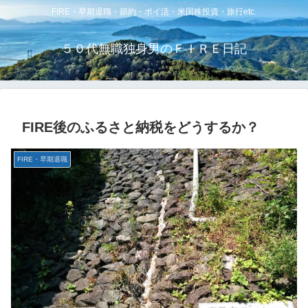
FIRE・早期退職・節約・ポイ活・米国株投資・旅行etc.
５０代無職独身男のＦＩＲＥ日記
FIRE後のふるさと納税をどうするか？
FIRE・早期退職