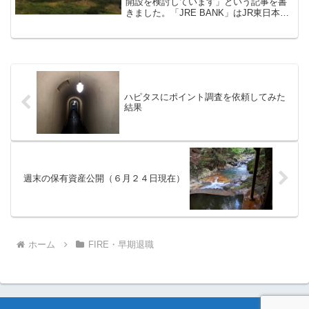
開設を検討しています」という記事を書
きました。「JRE BANK」はJR東日本が
「5月9日」にサービスを開始した銀行事
業です。同記事を書いた当時（4月）、私
はJRE BANKの口座開設をする気満々
で...
ハピタスにポイント調査を依頼してみた
結果
週末の保有資産公開（６月２４日現在）
ホーム
FIRE・早期退職