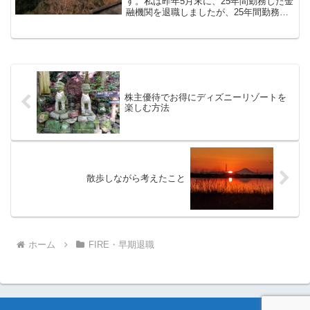
す。私は昨年5月末に、25年間勤務した金
融機関を退職しましたが、25年間勤務し
ている間で、突然姿を見なくなり、その
まま退職した同僚が2人います。前回の記
事では「S君」について書きましたが、今
回はもう一人の...
株主優待でお得にディズニーリゾートを
楽しむ方法
散歩しながら考えたこと
ホーム
FIRE・早期退職