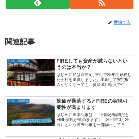
世捨て人
関連記事
FIREしても資産が減らないとい
FIRE・早期退職
うのは本当か？
はじめに私は昨年5月末付で25年間勤務し
た会社を退職しました。退職して安定収
入がなくなっても、資産運用収入で生活
費が賄えるとの前提でFIREしたわけです
が、今回は、本当に賄えているのかにつ
いて調べてみることにしました。具体的
株価が暴落するとFIREの実現可
FIRE・早期退職
には、退職後から...
能性が高まります
はじめに※本記事は、「相場が順調だと
FIRE実現が遠のきます」（2024年3月25
日）という過去記事を一部修正して再掲
するものです。※本記事の内容は私の個
人的な意見であり、投資の勧誘を目的と