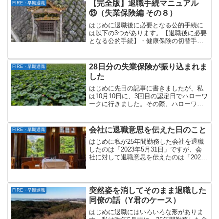
したものではありません。投資は自己責
【完全版】退職手続マニュアル
FIRE・早期退職
任でお願いしま...
⑬（失業保険編 その８）
はじめに退職後に必要となる公的手続に
は以下の3つがあります。【退職後に必要
となる公的手続】・健康保険の切替手
続・国民年金の加入手続・失業保険の申
請手続失業保険の申請手続に関しまして
は、これまで、「ハローワークでの初回
28日分の失業保険が振り込まれま
FIRE・早期退職
手続」「職業講習会＆雇用...
した
はじめに先日の記事に書きましたが、私
は10月10日に、3回目の認定日でハローワ
ークに行きました。その際、ハローワー
クからは、「失業保険は10月17日頃を目
途に振り込む」と言われていました。先
ほど銀行口座を確認したところ、振り込
会社に退職意思を伝えた日のこと
FIRE・早期退職
まれていました...
はじめに私が25年間勤務した会社を退職
したのは「2023年5月31日」ですが、会
社に対して退職意思を伝えたのは「2023
年2月20日」です。それからちょうど1年
が経過しましたが、当時のことは今でも
よく覚えています。私が退職スケジュー
ルを決め...
突然姿を消してそのまま退職した
FIRE・早期退職
同僚の話（Y君のケース）
はじめに退職にはいろいろな形がありま