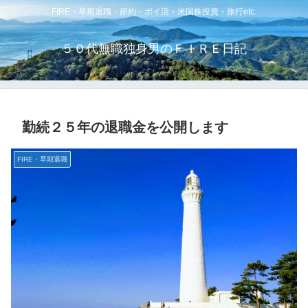
FIRE・早期退職・節約・ポイ活・米国株投資・旅行etc.
５０代無職独身男のＦＩＲＥ日記
勤続２５年の退職金を公開します
FIRE・早期退職