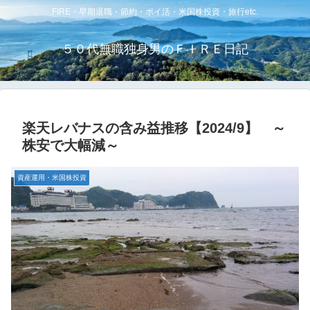
FIRE・早期退職・節約・ポイ活・米国株投資・旅行etc.
５０代無職独身男のＦＩＲＥ日記
楽天レバナスの含み益推移【2024/9】 ～
株安で大幅減～
資産運用・米国株投資