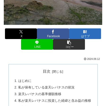
X
Facebook
はてブ
LINE
コピー
2024.09.12
目次
はじめに
私が保有している楽天レバナスの状況
楽天レバナスの基準価額推移
私が楽天レバナスに投資した経緯と含み益の推移