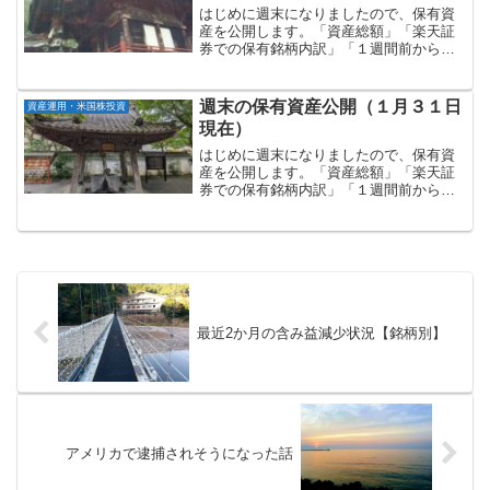
はじめに週末になりましたので、保有資
産を公開します。「資産総額」「楽天証
券での保有銘柄内訳」「１週間前からの
増減」の順に記載していきます。資産総
額：約２億１９４万円マネーフォワード
で管理している資産総額（７月２７日現
週末の保有資産公開（１月３１日
資産運用・米国株投資
在）は以下の通りです。マ...
現在）
はじめに週末になりましたので、保有資
産を公開します。「資産総額」「楽天証
券での保有銘柄内訳」「１週間前からの
増減」の順に記載していきます。資産総
額：約２億３千０１１万円マネーフォワ
ードで管理している資産総額（１月３１
日現在）は以下の通りです...
最近2か月の含み益減少状況【銘柄別】
アメリカで逮捕されそうになった話