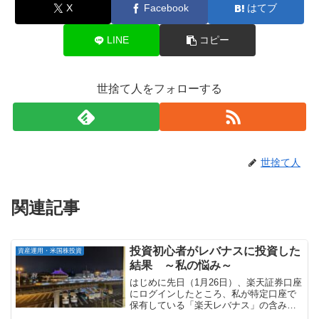
X
Facebook
はてブ
LINE
コピー
世捨て人をフォローする
世捨て人
関連記事
投資初心者がレバナスに投資した
資産運用・米国株投資
結果 ～私の悩み～
はじめに先日（1月26日）、楽天証券口座
にログインしたところ、私が特定口座で
保有している「楽天レバナス」の含み益
が「＋500万円」を超えていました。今回