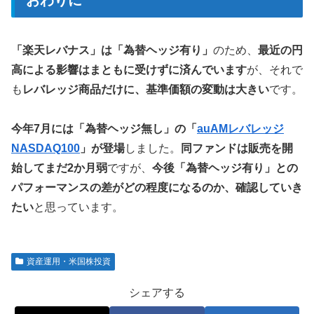
おわりに
「楽天レバナス」は「為替ヘッジ有り」
のため、
最近の円
高による影響はまともに受けずに済んでいます
が、それで
も
レバレッジ商品だけに、基準価額の変動は大きい
です。
今年7月には「為替ヘッジ無し」の「
auAMレバレッジ
NASDAQ100
」が登場
しました。
同ファンドは販売を開
始してまだ2か月弱
ですが、
今後「為替ヘッジ有り」との
パフォーマンスの差がどの程度になるのか、確認していき
たい
と思っています。
資産運用・米国株投資
シェアする