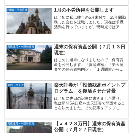
は、これまで私が「楽天レバナス」に投
資してきた経緯や、今後の投資方針、現
1月の不労所得を公開します
FIRE・早期退職
在抱えている悩み...
はじめに私は昨年の5月末付で、25年間勤
務した会社を退職しました。現在は求職
活動を行っていますが、現時点ではアル
バイト等も含めて全く働いておらず、完
全な無職の状態です。今回は「1月の不労
所得」がいくらだったのかについて書い
てみたいと思います...
週末の保有資産公開（７月１３日
資産運用・米国株投資
現在）
はじめに週末になりましたので、保有資
産を公開します。「資産総額」「楽天証
券での保有銘柄内訳」「１週間前からの
増減」の順に記載していきます。資産総
額：約２億８０７万円マネーフォワード
で管理している資産総額（７月１３日現
楽天証券が「投信残高ポイントプ
節約・ポイ活
在）は以下の通りです。マ...
ログラム」を復活させた背景
はじめに先日の記事に書きました通り、
私は新NISA口座を楽天証券で開設するこ
とを決めました。その記事をアップした
翌日の「10月27日」に、楽天証券から
「投信残高ポイント」（投信保有残高に
応じたポイント付与）を復活させるとの
【▲４２３万円】週末の保有資産
資産運用・米国株投資
発表がありました。...
公開（７月２７日現在）