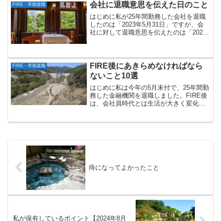
は、前回の記事で、「ハローワークでの
会社に退職意思を伝えた日のこと
FIRE・早期退職
初回手続」について書きま...
はじめに私が25年間勤務した会社を退職
したのは「2023年5月31日」ですが、会
社に対して退職意思を伝えたのは「2023
年2月20日」です。それからちょうど1年
が経過しましたが、当時のことは今でも
よく覚えています。私が退職スケジュー
ルを決め...
FIRE後にあきらめなければなら
FIRE・早期退職
ないこと10選
はじめに私は今年の5月末付で、25年間勤
務した金融機関を退職しました。FIRE後
は、会社員時代とは生活が大きく変化し
ます。以前、「FIRE後にやらなくなった
こと」「FIRE後に気にするようになった
こと」という記事を書きました。今回
は、実際に...
痔になってよかったこと
私が保有しているポイント【2024年8月