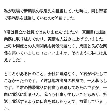
私が現場で新潟県の取引先を担当していた時に、同じ部署
で群馬県を担当していたのがY君
でした。
Y君は目立つ社員ではありませんでした
が、
真面目に担当
業務に取り組んでおり、実績も人並みに上げていました
。
上司や同僚との人間関係も特段問題なく、周囲と良好な関
係
を築いていました（といいますか、
そのように私には見
えました
）。
ところが
ある日のこと、会社に連絡なく、Ｙ君が出社して
こなかった
のです。
Ｙ君は地方出身の独身で、一人暮らし
です。
Ｙ君の携帯電話に何度も連絡してみた
のですが、
一
向に電話に出ません
。
我々も仕事が忙しいこともあり、折
返し電話するように伝言を残したうえで、放置
していまし
た。