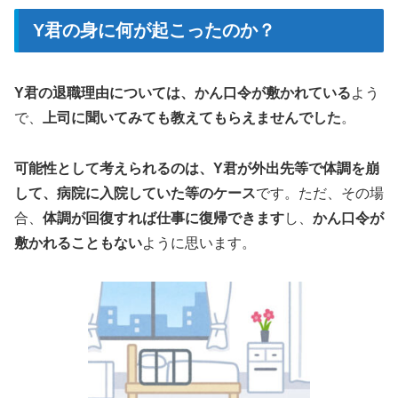
Y君の身に何が起こったのか？
Y君の退職理由については、かん口令が敷かれている
よう
で、
上司に聞いてみても教えてもらえませんでした
。
可能性として考えられるのは、Y君が外出先等で体調を崩
して、病院に入院していた等のケース
です。ただ、その場
合、
体調が回復すれば仕事に復帰できます
し、
かん口令が
敷かれることもない
ように思います。