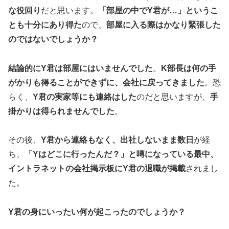
な役回り
だと思います。
「部屋の中でY君が…」というこ
とも十分にあり得た
ので、
部屋に入る際はかなり緊張した
のではないでしょうか？
結論的にY君は部屋にはいませんでした
。
K部長は何の手
がかりも得ることができずに、会社に戻ってきました
。恐
らく、
Y君の実家等にも連絡はした
のだと思いますが、
手
掛かりは得られませんでした
。
その後、
Y君から連絡もなく、出社しないまま数日
が経
ち、
「Yはどこに行ったんだ？」と噂になっている最中、
イントラネットの会社掲示板にY君の退職が掲載
されまし
た。
Y君の身にいったい何が起こったのでしょうか？