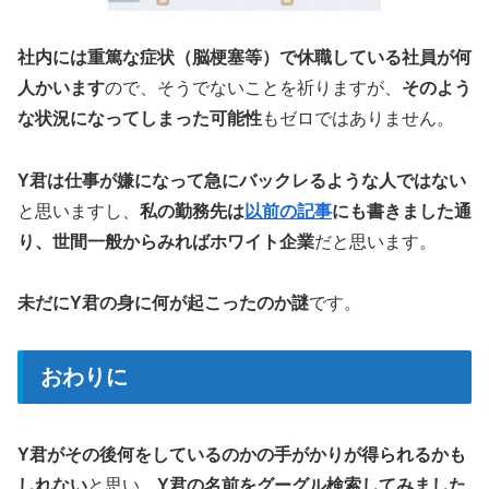
社内には重篤な症状（脳梗塞等）で休職している社員が何
人かいます
ので、そうでないことを祈りますが、
そのよう
な状況になってしまった可能性
もゼロではありません。
Y君は仕事が嫌になって急にバックレるような人ではない
と思いますし、
私の勤務先は
以前の記事
にも書きました通
り、世間一般からみればホワイト企業
だと思います。
未だにY君の身に何が起こったのか謎
です。
おわりに
Y君がその後何をしているのかの手がかりが得られるかも
しれない
と思い、
Y君の名前をグーグル検索してみました