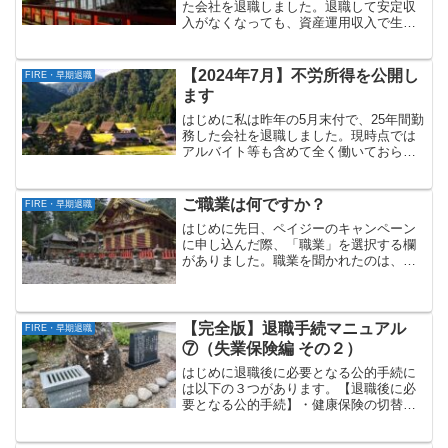
た会社を退職しました。退職して安定収
入がなくなっても、資産運用収入で生活
費が賄えるとの前提でFIREしたわけです
が、今回は、本当に賄えているのかにつ
いて調べてみることにしました。具体的
【2024年7月】不労所得を公開し
FIRE・早期退職
には、退職後から...
ます
はじめに私は昨年の5月末付で、25年間勤
務した会社を退職しました。現時点では
アルバイト等も含めて全く働いておら
ず、完全な無職の状態です。今回は
「2024年7月の不労所得」がいくらだった
のかについて書いてみたいと思います。
ご職業は何ですか？
FIRE・早期退職
なお、厳密には、各種...
はじめに先日、ペイジーのキャンペーン
に申し込んだ際、「職業」を選択する欄
がありました。職業を聞かれたのは、会
社を退職してから初めてでしたので、ち
ょっと不意打ちをくらったような感じに
なってしまいました。今回は、FIRE後に
職業を聞かれた際、ど...
【完全版】退職手続マニュアル
FIRE・早期退職
⑦（失業保険編 その２）
はじめに退職後に必要となる公的手続に
は以下の３つがあります。【退職後に必
要となる公的手続】・健康保険の切替手
続・国民年金の加入手続・失業保険の申
請手続失業保険の申請手続に関しまして