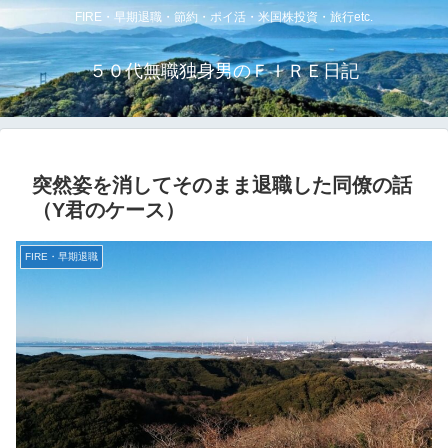
FIRE・早期退職・節約・ポイ活・米国株投資・旅行etc.
５０代無職独身男のＦＩＲＥ日記
突然姿を消してそのまま退職した同僚の話
（Y君のケース）
FIRE・早期退職