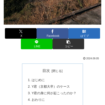
X
Facebook
はてブ
LINE
コピー
2024.09.05
目次
はじめに
Y君（京都大卒）のケース
Y君の身に何が起こったのか？
おわりに