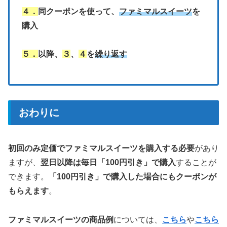
４．
同クーポンを使って、
ファミマルスイーツ
を
購入
５．
以降、
３
、
４
を
繰り返す
おわりに
初回のみ定価でファミマルスイーツを購入する必要
があり
ますが、
翌日以降は毎日「100円引き」で購入
することが
できます。
「100円引き」で購入した場合にもクーポンが
もらえます
。
ファミマルスイーツの商品例
については、
こちら
や
こちら