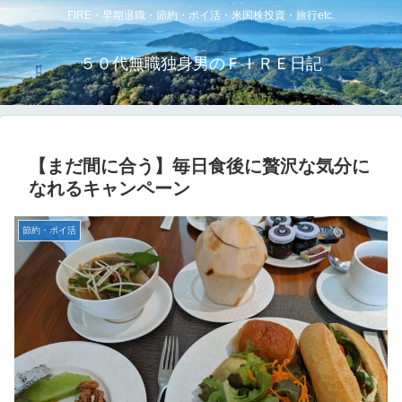
FIRE・早期退職・節約・ポイ活・米国株投資・旅行etc.
５０代無職独身男のＦＩＲＥ日記
【まだ間に合う】毎日食後に贅沢な気分に
なれるキャンペーン
節約・ポイ活