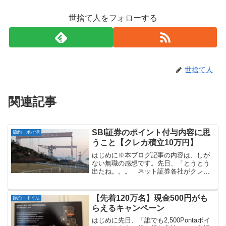
世捨て人をフォローする
世捨て人
関連記事
SBI証券のポイント付与内容に思
節約・ポイ活
うこと【クレカ積立10万円】
はじめに※本ブログ記事の内容は、しが
ない無職の感想です。先日、「とうとう
出たね。。。 ネット証券各社がクレカ
積立10万円に対応」という記事で、ネッ
ト証券4社がクレカ積立の上限金額を「5
万円」から「10万円」に引き上げる件に
【先着120万名】現金500円がも
節約・ポイ活
ついて書きました。...
らえるキャンペーン
はじめに先日、「誰でも2,500Pontaポイ