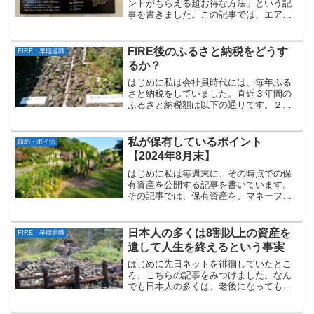
ントがもらえる超お得な方法」という記
事を書きました。この記事では、エアウ
ォレットを新規ではじめると、最大
2,500Pontaポイントがゲットできるキャ
ンペーンについて書いており、同キャン
FIRE後のふるさと納税をどうす
FIRE・早期退職
ペーンは...
るか？
はじめに私は会社員時代には、毎年ふる
さと納税をしていました。直近３年間の
ふるさと納税額は以下の通りです。２０
２０年：５自治体 138,000円２０２１
年：９自治体 162,000円２０２２年：８
自治体 162,000円この３年間の年収はほ
私が保有しているポイント
節約・ポイ活
ぼ...
【2024年8月末】
はじめに私は毎週末に、その時点での保
有資産を公開する記事を書いています。
その記事では、保有資産を、マネーフォ
ワードの分類に基づき、①「現金・預
金」、②「米国株等」、③「投資信
託」、④「債権」、⑤「ポイント」の5つ
日本人の多くは8割以上の資産を
FIRE・早期退職
に分類しています。毎週末の記...
遺して人生を終えるという事実
はじめに先日ネットを徘徊していたとこ
ろ、こちらの記事をみつけました。なん
でも日本人の多くは、老後になってもお
金を貯め続け、せっかくの老後資産の8割
以上を残したまま人生を終えるのだそう