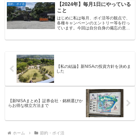
です。この記事をみて、私自身も「他人
【2024年】毎月1日にやっている
節約・ポイ活
事ではないな」と思いま...
こと
はじめに私は毎月、ポイ活等の観点で、
各種キャンペーンのエントリー等を行っ
ています。今回は自分自身の備忘の意味
も込めて、私が行っている月一のルーテ
ィーンをご紹介します。以前にも同様の
記事を書いているのですが、その後、一
部キャンペーンの終了や新...
【私の結論】新NISAの投資方針を決めま
した
【新NISAまとめ】証券会社・銘柄選びか
らお得な積立方法まで
ホーム
節約・ポイ活