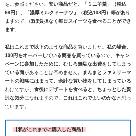
をご参照ください。
安い商品だと、「ミニ羊羹」（税込
98円）、「濃厚ミルクドーナツ」（税込108円）等があり
ます
ので、
ほぼ負担なく毎日スイーツを食べることができ
ます
。
私はこれまで以下のような商品
を買いました。
私の場合、
100円をオーバーしている商品を買っている
ので、
キャン
ペーンに参加したために、むしろ無駄な出費をしてしまっ
ている面
があることは否めません。
まんまとファミリーマ
ートの戦略にはまって、余計な買い物をしてしまっている
わけですが、
食後にデザートを食べると、ちょっとした贅
沢な気分
になれますので、
これはこれでよいのかな
と思っ
ています。
【私がこれまでに購入した商品】