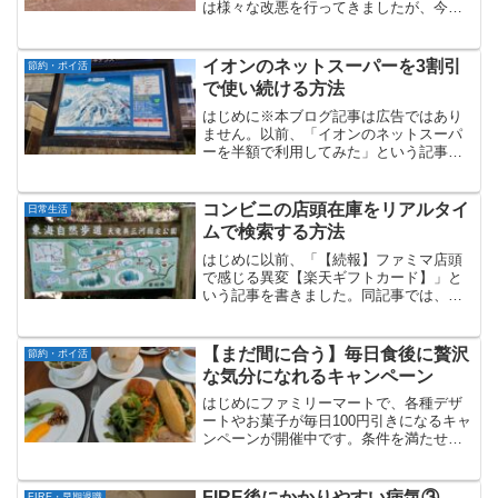
は様々な改悪を行ってきましたが、今回
の改悪はこれまでで一番やばい内容だと
思います。今回の改悪内容について「12
月1日」から実施される今回の改悪内容
イオンのネットスーパーを3割引
節約・ポイ活
は、以下の通りです...
で使い続ける方法
はじめに※本ブログ記事は広告ではあり
ません。以前、「イオンのネットスーパ
ーを半額で利用してみた」という記事
で、「グリーンビーンズ」について、ご
紹介しました。「グリーンビーンズ」
は、イオングループのイオンネクスト
コンビニの店頭在庫をリアルタイ
日常生活
が、2023年7月に開始したネ...
ムで検索する方法
はじめに以前、「【続報】ファミマ店頭
で感じる異変【楽天ギフトカード】」と
いう記事を書きました。同記事では、フ
ァミリーマート店頭での「楽天ギフトカ
ード」の在庫状況を調べてみた結果を書
いています。その記事を書きながら、
【まだ間に合う】毎日食後に贅沢
節約・ポイ活
「コンビニに行かなくても、...
な気分になれるキャンペーン
はじめにファミリーマートで、各種デザ
ートやお菓子が毎日100円引きになるキャ
ンペーンが開催中です。条件を満たせば
誰でも対象になるキャンペーンですの
で、情報共有させていただきます。キャ
ンペーン概要キャンペーンの概要は以下
FIRE後にかかりやすい病気③
FIRE・早期退職