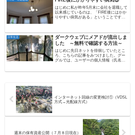
の通りです。概要：キャ...
はじめに私が昨年5月末に会社を退職して
以来感じているのは、「FIRE後にはかか
りやすい病気がある」ということです。
これまで本ブログでは、以下の記事を書
いてきました。「FIRE後にかかりやすい
病気」 「痔」について「FIRE後にかか
りやすい病...
ダークウェブにメアドが流出しま
日常生活
した ～無料で確認する方法～
はじめに先日ネットを徘徊していたとこ
ろ、こちらの記事をみつけました。グー
グルでは、ユーザーの個人情報（氏名、
メールアドレス等）が「ダークウェブ」
に流出しているかどうかを確認できる
「ダークウェブレポート」を提供してい
ます。「ダークウェブ」とは...
インターネット回線の変更検討①（VDSL
方式→光配線方式）
週末の保有資産公開（７月８日現在）