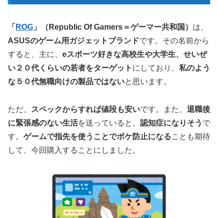
「
ROG
」（Republic Of Gamers＝ゲーマー共和国）
は、
ASUSのゲーム用ガジェットブランド
です。その名前から
すると、主に、
eスポーツ好きな高校生や大学生、せいぜ
い２０代くらいの若者をターゲット
にしており、
私のよう
な５０代無職向けの製品ではない
と思います。
ただ、
スペックからすれば値段も安い
です。また、
退職後
に緊張感のない生活
を送っていると、
認知症になりそう
で
す。
ゲームで指先を使うことでボケ防止になる
ことも期待
して、今回購入することにしました。