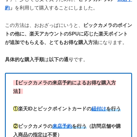
約
」
を利用して購入することにしました。
この方法は、おおざっぱにいうと、
ビックカメラのポイン
トの他に、楽天アカウントのSPUに応じた楽天ポイント
が追加でもらえる、とてもお得な購入方法
になります。
具体的な購入手順
は
以下の通り
です。
【ビックカメラの来店予約によるお得な購入方
法】
①
楽天IDとビックポイントカードの
紐付け
を行う
②
ビックカメラの
来店予約
を行う
（訪問店舗や購
入商品の指定は不要）