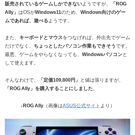
販売されているゲームしかできない
ようですが、
「ROG
Ally」
はOSが
Windows11
のため、
Windows向けのゲー
ムであれば、遊べる
ようです。
また、
キーボードとマウス
をつなげれば、外出先でゲーム
だけでなく、
ちょっとしたパソコン作業もできそう
です。
最悪、ゲームをやらなくなっても、
Windowsパソコン
と
して使えます。
そんなわけで、
「定価109,800円」
と値は張りますが、
「ROG Ally」を購入することにしました
。
↓ROG Ally
（画像は
ASUS公式サイト
より）