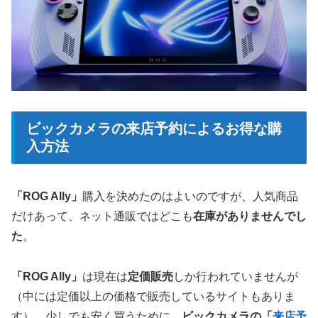
ビックカメラの来店予約によるお得な購
入方法
「ROG Ally」
購入を決めたのはよいのですが、人気商品
だけあって、ネット通販ではどこも
在庫がありませんでし
た
。
「ROG Ally」
は現在は
定価販売
しか行われていませんが
（中には定価以上の価格で販売しているサイトもありま
す）、少しでも安く買うために、
ビックカメラの「
来店予