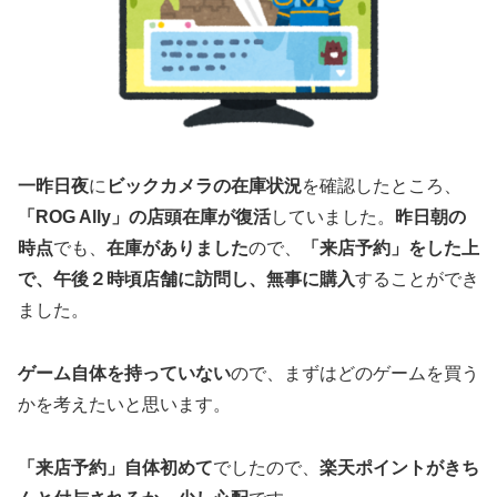
一昨日夜
に
ビックカメラの在庫状況
を確認したところ、
「ROG Ally」の店頭在庫が復活
していました。
昨日朝の
時点
でも、
在庫がありました
ので、
「来店予約」をした上
で、午後２時頃店舗に訪問し、無事に購入
することができ
ました。
ゲーム自体を持っていない
ので、まずはどのゲームを買う
かを考えたいと思います。
「来店予約」自体初めて
でしたので、
楽天ポイントがきち