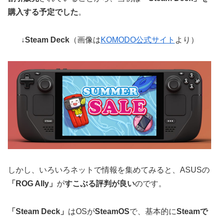
購入する予定でした
。
↓Steam Deck
（画像は
KOMODO公式サイト
より）
しかし、いろいろネットで情報を集めてみると、ASUSの
「ROG Ally」
が
すこぶる評判が良い
のです。
「Steam Deck」
はOSが
SteamOS
で、基本的に
Steamで