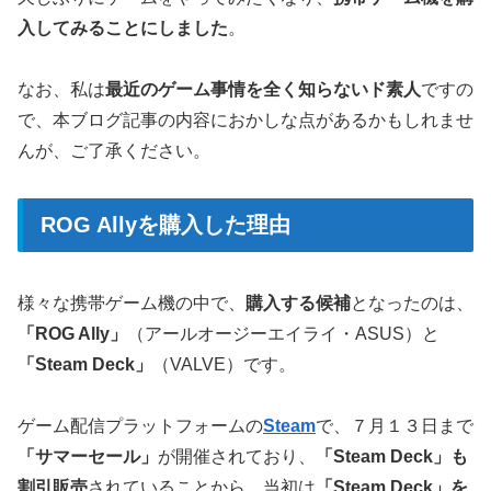
入してみることにしました
。
なお、私は
最近のゲーム事情を全く知らないド素人
ですの
で、本ブログ記事の内容におかしな点があるかもしれませ
んが、ご了承ください。
ROG Allyを購入した理由
様々な携帯ゲーム機の中で、
購入する候補
となったのは、
「ROG Ally」
（アールオージーエイライ・ASUS）と
「Steam Deck」
（VALVE）です。
ゲーム配信プラットフォームの
Steam
で、７月１３日まで
「サマーセール」
が開催されており、
「Steam Deck」も
割引販売
されていることから、当初は
「Steam Deck」を