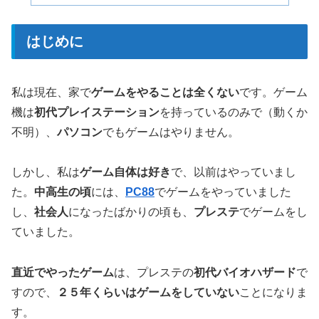
はじめに
私は現在、家で
ゲームをやることは全くない
です。ゲーム
機は
初代プレイステーション
を持っているのみで（動くか
不明）、
パソコン
でもゲームはやりません。
しかし、私は
ゲーム自体は好き
で、以前はやっていまし
た。
中高生の頃
には、
PC88
でゲームをやっていました
し、
社会人
になったばかりの頃も、
プレステ
でゲームをし
ていました。
直近でやったゲーム
は、プレステの
初代バイオハザード
で
すので、
２５年くらいはゲームをしていない
ことになりま
す。