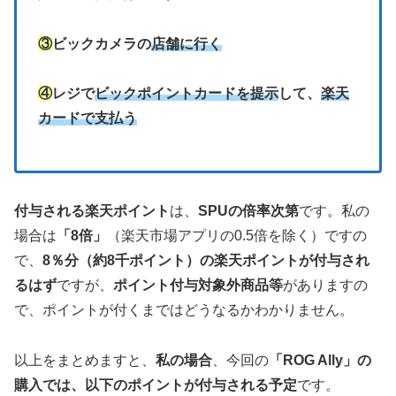
③
ビックカメラの
店舗に行く
④
レジで
ビックポイントカードを提示
して、
楽天
カードで支払う
付与される楽天ポイント
は、
SPUの倍率次第
です。私の
場合は
「8倍」
（楽天市場アプリの0.5倍を除く）ですの
で、
8％分（約8千ポイント）の楽天ポイントが付与され
るはず
ですが、
ポイント付与対象外商品等
がありますの
で、ポイントが付くまではどうなるかわかりません。
以上をまとめますと、
私の場合
、今回の
「ROG Ally」の
購入では、以下のポイントが付与される予定
です。