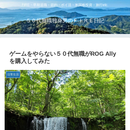
FIRE・早期退職・節約・ポイ活・米国株投資・旅行etc.
５０代無職独身男のＦＩＲＥ日記
ゲームをやらない５０代無職がROG Ally
を購入してみた
日常生活