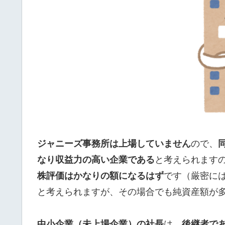
ジャニーズ事務所は上場していません
ので、
なり収益力の高い企業である
と考えられます
株評価はかなりの額になるはず
です（厳密に
と考えられますが、その場合でも純資産額が
中小企業
（未上場企業）
の社長
は、
後継者で