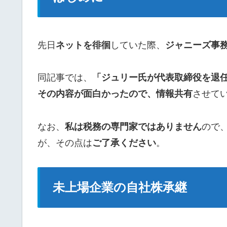
先日
ネットを徘徊
していた際、
ジャニーズ事
同記事では、
「ジュリー氏が代表取締役を退
その内容が面白かったので、情報共有
させて
なお、
私は税務の専門家ではありません
ので
が、その点は
ご了承ください
。
未上場企業の自社株承継