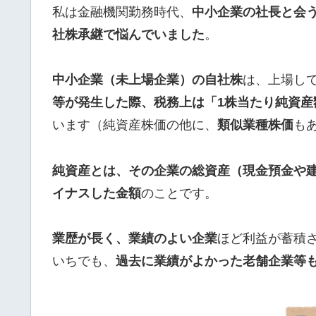
私は金融機関勤務時代、
中小企業の社長と会
社株承継で悩んでいました
。
中小企業（未上場企業）の自社株
は、上場し
等が発生した際、税務上は「1株当たり純資産
います（純資産株価の他に、
類似業種株価
も
純資産とは、その企業の総資産（現金預金や
イナスした金額
のことです。
業歴が長く、業績のよい企業
ほど利益が蓄積
いちでも、
過去に業績がよかった老舗企業等