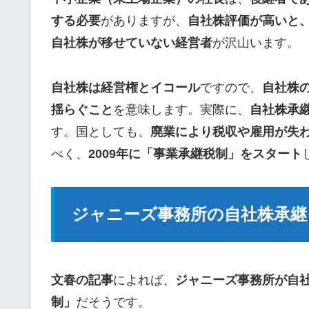
する必要
がありますが、
自社株評価が高いと
自社株が移せていない経営者
が沢山います。
自社株は経営権とイコール
ですので、
自社株
揺らぐこと
を意味します。実際に、
自社株承
す。国としても、
廃業により税収や雇用が失
べく、
2009年に「事業承継税制」をスタート
ジャニーズ事務所の自社株承継
文春の記事
によれば、
ジャニーズ事務所が自
制」
だそうです。