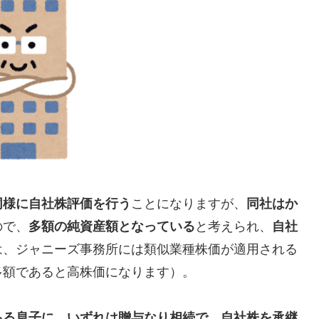
同様に自社株評価を行う
ことになりますが、
同社はか
ので、
多額の純資産額となっている
と考えられ、
自社
は、ジャニーズ事務所には類似業種株価が適用される
多額であると高株価になります）。
ある息子に、いずれは贈与なり相続で、自社株を承継