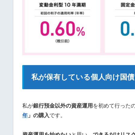
私が保有している個人向け国債
私が
銀行預金以外の資産運用
を初めて行った
年
」の購入
です。
資産運用を始めたい
と思い、
できるだけリス