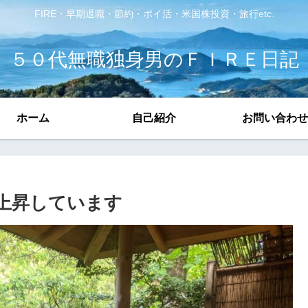
FIRE・早期退職・節約・ポイ活・米国株投資・旅行etc.
５０代無職独身男のＦＩＲＥ日記
ホーム
自己紹介
お問い合わせ
に上昇しています