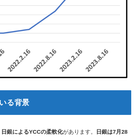
いる背景
、
日銀によるYCCの柔軟化
があります。
日銀は7月28