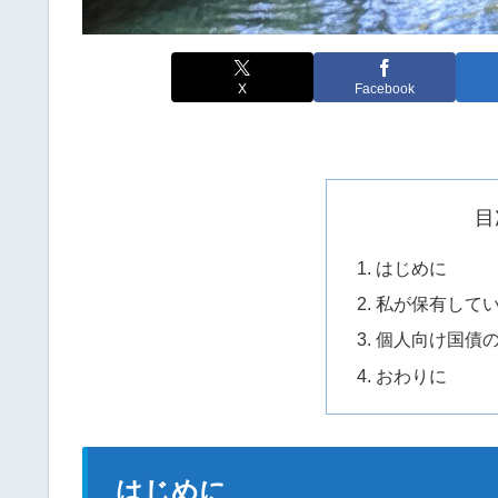
X
Facebook
目
はじめに
私が保有して
個人向け国債
おわりに
はじめに