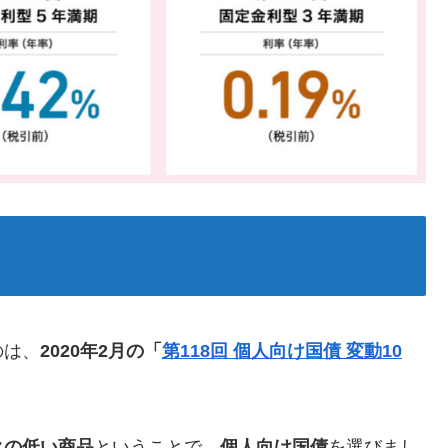
のは、
2020年2月の「
第118回 個人向け国債 変動10
クの低い商品
ということで、
個人向け国債
を選びまし