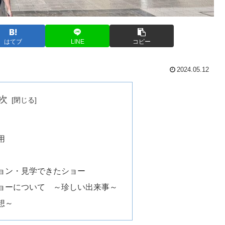
はてブ
LINE
コピー
2024.05.12
次
用
ョン・見学できたショー
ョーについて ～珍しい出来事～
想～