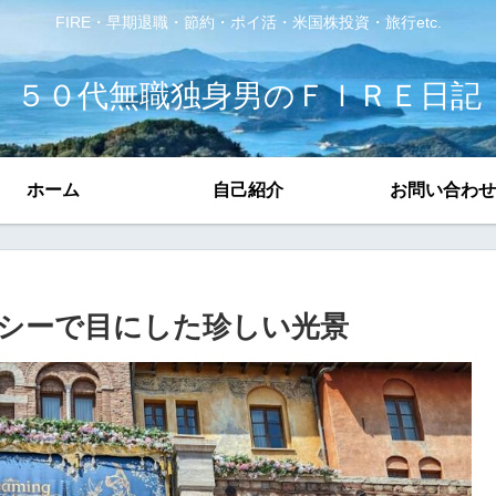
FIRE・早期退職・節約・ポイ活・米国株投資・旅行etc.
５０代無職独身男のＦＩＲＥ日記
ホーム
自己紹介
お問い合わせ
シーで目にした珍しい光景