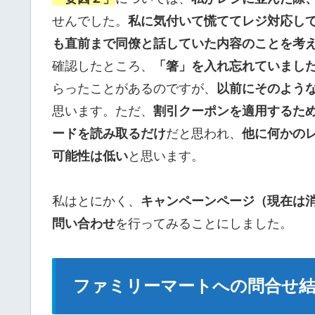
せんでした。
私に気付いて慌ててレジ対応し
も直前まで同僚と話していた内容のことを考
確認したところ、
「箸」を入れ忘れていまし
らったことがあるのですが、
以前にそのよう
思います。ただ、
割引クーポンを適用するた
ードを読み取るだけ
だと思われ、
他に何かの
可能性は低い
と思います。
私はとにかく、
キャンペーンページ（現在は
問い合わせ
を行ってみることにしました。
ファミリーマートへの問合せ