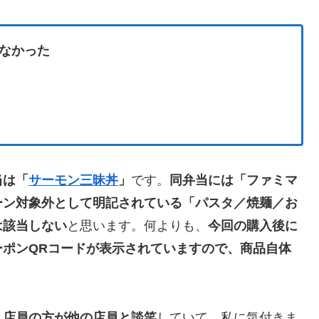
なかった
当は「
サーモン三昧丼
」
です。
同弁当には「ファミマ
ーン対象外として明記されている「パスタ／焼麺／お
は該当しない
と思います。何よりも、
今回の購入後に
ポンQRコードが表示されていますので、商品自体
、店員の方が他の店員と談笑
していて、私に気付きま