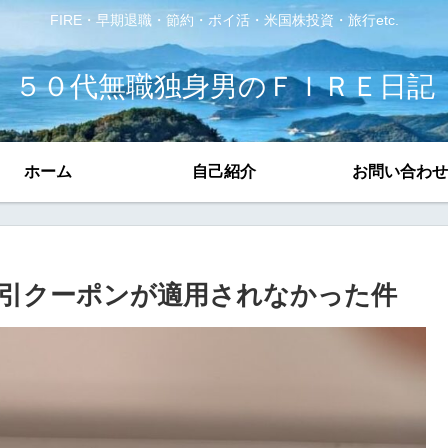
FIRE・早期退職・節約・ポイ活・米国株投資・旅行etc.
５０代無職独身男のＦＩＲＥ日記
ホーム
自己紹介
お問い合わせ
引クーポンが適用されなかった件