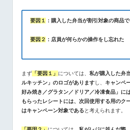
要因１
：購入した弁当が割引対象の商品で
要因２
：店員が何らかの操作をし忘れた
まず
「要因１」
については、
私が購入した弁
ルキッチン」のロゴがあります
し、
キャンペ
好み焼き／グラタン／ドリア／冷凍食品」に
もらったレシートには、次回使用する用のクー
はキャンペーン対象である
と考えられます。
「要因２」
については、
私がレジに並んだ際