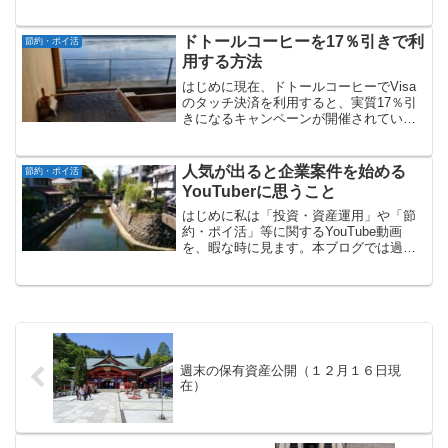
にするとともに、主要なクレジットカー
ドの引き落とし等も同口座で行ってきま
した。私が銀行預金以外で資産運用を始
ドトールコーヒーを17％引きで利
節約・ポイ活
めたのは、２０２０年２月...
用する方法
はじめに現在、ドトールコーヒーでVisa
のタッチ決済を利用すると、実質17％引
きになるキャンペーンが開催されていま
す。参加者全員が対象になる、とてもお
得なキャンペーンですので、情報共有さ
せていただきます。キャンペーン概要キ
人気が出ると企業案件を始める
節約・ポイ活
ャンペーンの概要は...
YouTuberに思うこと
はじめに私は「投資・資産運用」や「節
約・ポイ活」等に関するYouTube動画
を、暇な時に見ます。本ブログでは過去
に以下の記事を書いてきました。「投資
系YouTuberに感じる違和感」「節約系
YouTuberが真実を話さない理由」
YouTub...
週末の保有資産公開（１２月１６日現
在）