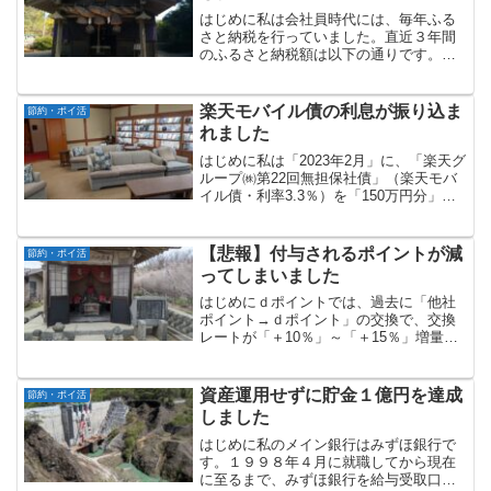
はじめに私は会社員時代には、毎年ふる
さと納税を行っていました。直近３年間
のふるさと納税額は以下の通りです。
2020年：5自治体 138,000円2021年：9
自治体 162,000円2022年：8自治体
162,000円今年はこれまで、ふる...
楽天モバイル債の利息が振り込ま
節約・ポイ活
れました
はじめに私は「2023年2月」に、「楽天グ
ループ㈱第22回無担保社債」（楽天モバ
イル債・利率3.3％）を「150万円分」購
入し、現在も保有しています。同社債の
利払日は「毎年2月10日および8月10日
（年2回）」となっており、2月分の利息
【悲報】付与されるポイントが減
節約・ポイ活
が振...
ってしまいました
はじめにｄポイントでは、過去に「他社
ポイント→ｄポイント」の交換で、交換
レートが「＋10％」～「＋15％」増量さ
れるキャンペーンをやっています。11月1
日から同キャンペーンが始まりますの
で、情報共有させていただきます。キャ
資産運用せずに貯金１億円を達成
節約・ポイ活
ンペーンの概要キャ...
しました
はじめに私のメイン銀行はみずほ銀行で
す。１９９８年４月に就職してから現在
に至るまで、みずほ銀行を給与受取口座