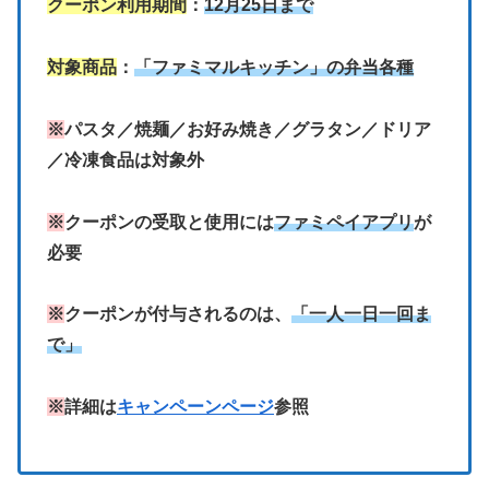
クーポン利用期間
：
12月25日まで
対象商品
：
「ファミマルキッチン」の弁当各種
※
パスタ／焼麺／お好み焼き／グラタン／ドリア
／冷凍食品は対象外
※
クーポンの受取と使用には
ファミペイアプリ
が
必要
※
クーポンが付与されるのは、
「一人一日一回ま
で」
※
詳細は
キャンペーンページ
参照