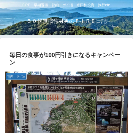
FIRE・早期退職・節約・ポイ活・米国株投資・旅行etc.
５０代無職独身男のＦＩＲＥ日記
毎日の食事が100円引きになるキャンペー
ン
節約・ポイ活