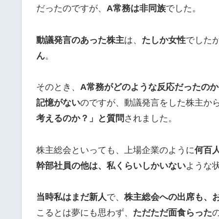
だったのですが、
A常務は非同族
でした。
動議発言のあった株主
は、
たしか女性
でした
ん
。
そのとき、
A常務がどのような反応だったの
記憶がない
のですが、動議発言をした株主か
考えるのか？」と質問
されました。
株主総会といっても、上場企業のように
何百
幹部社員の他は、私くらいしかいない
ような
当時私はまだ新人
で、
株主総会への出席も、
こるとは夢にも思わず、
ただただ面食らった