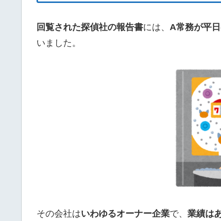
回覧された探偵社の報告書
には、
A常務が平
いました。
その会社は
いわゆるオーナー企業
で、
業績は