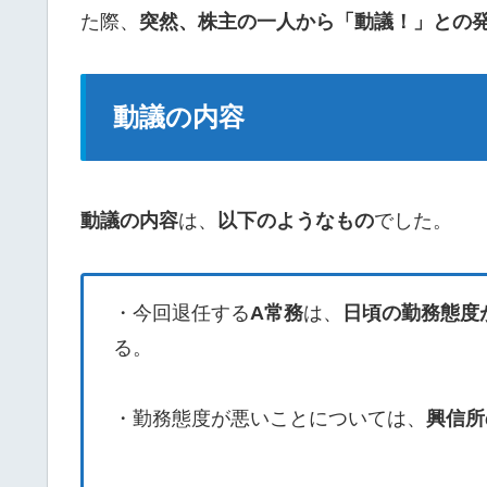
た際、
突然、株主の一人から「動議！」との
動議の内容
動議の内容
は、
以下のようなもの
でした。
・今回退任する
A常務
は、
日頃の勤務態度
る。
・勤務態度が悪いことについては、
興信所