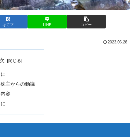
はてブ
LINE
コピー
2023.06.28
次
めに
の株主からの動議
の内容
りに