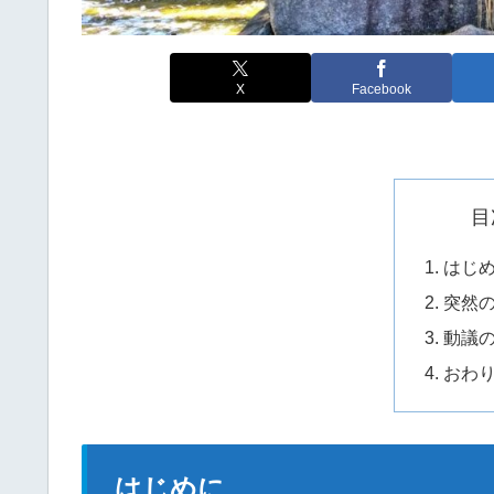
X
Facebook
目
はじ
突然
動議
おわ
はじめに