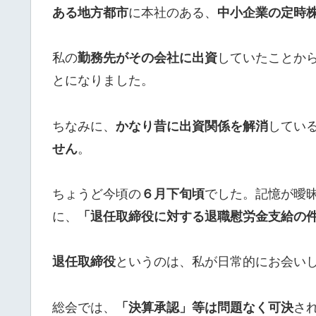
ある地方都市
に本社のある、
中小企業の定時
私の
勤務先がその会社に出資
していたことか
とになりました。
ちなみに、
かなり昔に出資関係を解消
してい
せん
。
ちょうど今頃の
６月下旬頃
でした。記憶が曖
に、
「退任取締役に対する退職慰労金支給の
退任取締役
というのは、私が日常的にお会い
総会では、
「決算承認」等は問題なく可決
さ