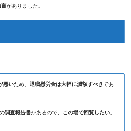
発言
がありました。
が悪い
ため、
退職慰労金は大幅に減額すべき
であ
の調査報告書
があるので、
この場で回覧したい
。