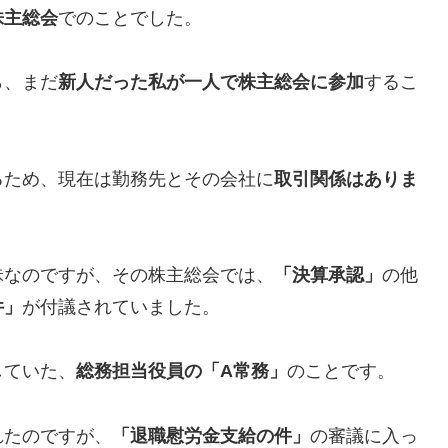
株主総会
でのことでした。
ら、まだ
新人だった私が一人で株主総会に参加
するこ
るため、現在は勤務先とその会社に
取引関係はありま
昧なのですが、その株主総会では、
「決算承認」
の他
件」
が付議されていました。
していた、
総務担当役員の「A常務」
のことです。
れたのですが、
「退職慰労金支給の件」
の審議に入っ