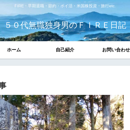
FIRE・早期退職・節約・ポイ活・米国株投資・旅行etc.
５０代無職独身男のＦＩＲＥ日記
ホーム
自己紹介
お問い合わせ
事