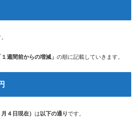
す。
「１週間前からの増減」
の順に記載していきます。
円
７月４日現在）
は
以下の通り
です。