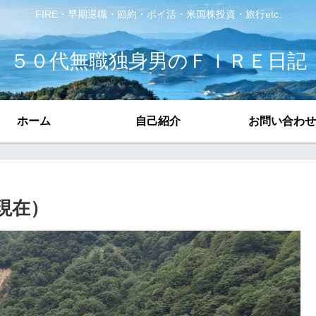
FIRE・早期退職・節約・ポイ活・米国株投資・旅行etc.
５０代無職独身男のＦＩＲＥ日記
ホーム
自己紹介
お問い合わせ
現在）