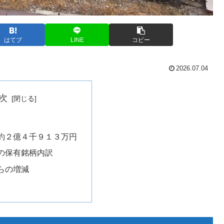
はてブ
LINE
コピー
2026.07.04
次
約２億４千９１３万円
の保有銘柄内訳
らの増減