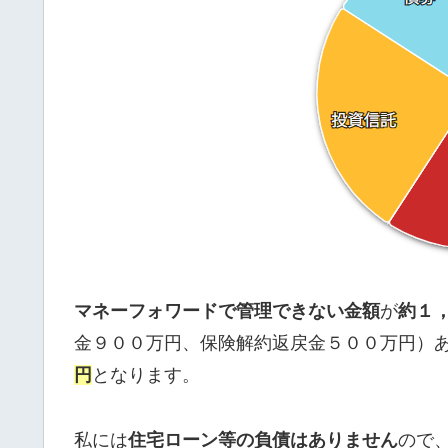
マネーフォワードで管理できない金額
が
約１
金９００万円、保険解約返戻金５００万円）
円
となります。
私には
住宅ローン等の負債はありません
ので