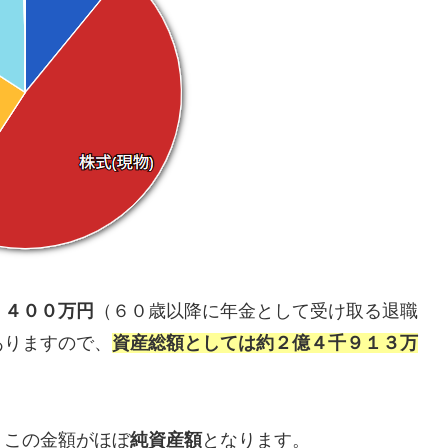
，４００万円
（６０歳以降に年金として受け取る退職
ありますので、
資産総額としては約２億４千９１３万
、この金額がほぼ
純資産額
となります。