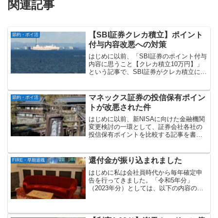
関連記事
【SBI証券クレカ積立】ポイント
節約・ポイ活
付与内容改悪への対策
はじめに以前、「SBI証券のポイント付与
内容に思うこと【クレカ積立10万円】」
という記事で、SBI証券がクレカ積立に係
るポイント付与内容を改悪したことにつ
いて書きました。私はSBI証券では、「三
井住友カード ゴールドNL」で「月5万
マネックス証券の投信保有ポイン
節約・ポイ活
円」のク...
トが改悪された件
はじめに以前、新NISAに向けた金融機関
変更検討の一環として、証券会社各社の
投信保有ポイントを比較する記事を書き
ました。この度、マネックス証券が、一
部銘柄の投信保有ポイントを改悪しまし
たので、情報共有させていただきます。
還付金が振り込まれました
FIRE・早期退職
投信保有ポイントの改...
はじめに私は会社員時代から毎年確定申
告を行ってきました。「令和5年分」
（2023年分）としては、以下の内容の確
定申告を行いました。【私の「令和5年分
確定申告」】①米国ETFからの分配金収
入に係る外国税額控除②ふるさと納税に