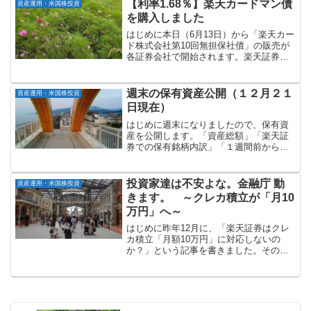
係る寄附金控除③退...
【利率1.68％】楽天カードマン債
資産運用・米国株投資
を購入しました
はじめに本日（6月13日）から「楽天カー
ド株式会社第10回無担保社債」の販売が
各証券会社で開始されます。楽天証券で
は午前9時から販売開始されましたので、
私も購入しました。販売証券会社は、楽
天証券、みずほ証券、大和証券、SMBC
週末の保有資産公開（１２月２１
資産運用・米国株投資
日興証券、野村...
日現在）
はじめに週末になりましたので、保有資
産を公開します。「資産総額」「楽天証
券での保有銘柄内訳」「１週間前からの
増減」の順に記載していきます。資産総
額：約２億１千０３７万円マネーフォワ
ードで管理している資産総額（１２月２
投資家達は不安よな。金融庁 動
資産運用・米国株投資
１日現在）は以下の通りで...
きます。 ～クレカ積立が「月10
万円」へ～
はじめに昨年12月に、「楽天証券はクレ
カ積立「月額10万円」に対応しないの
か？」という記事を書きました。その記
事で書きましたように、現在金融庁が、
クレジットカード積立の上限金額を「月5
万円」から「月10万円」に拡大するため
の検討を行っていま...