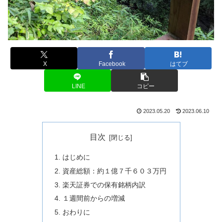
X
Facebook
はてブ
LINE
コピー
2023.05.20
2023.06.10
目次
はじめに
資産総額：約１億７千６０３万円
楽天証券での保有銘柄内訳
１週間前からの増減
おわりに