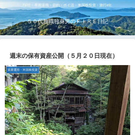
FIRE・早期退職・節約・ポイ活・米国株投資・旅行etc.
５０代無職独身男のＦＩＲＥ日記
週末の保有資産公開（５月２０日現在）
資産運用・米国株投資