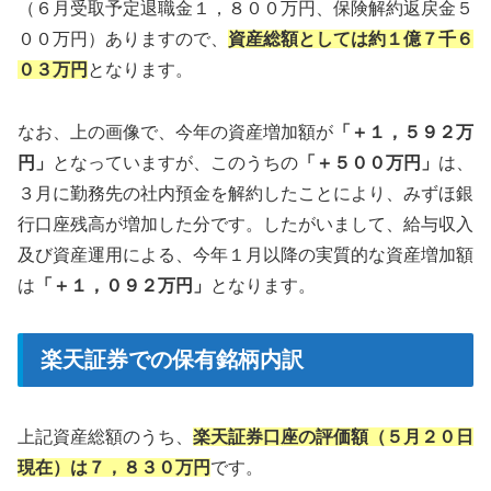
（６月受取予定退職金１，８００万円、保険解約返戻金５
００万円）ありますので、
資産総額としては約１億７千６
０３万円
となります。
なお、上の画像で、今年の資産増加額が
「＋１，５９２万
円」
となっていますが、このうちの
「＋５００万円」
は、
３月に勤務先の社内預金を解約したことにより、みずほ銀
行口座残高が増加した分です。したがいまして、給与収入
及び資産運用による、今年１月以降の実質的な資産増加額
は
「＋１，０９２万円」
となります。
楽天証券での保有銘柄内訳
上記資産総額のうち、
楽天証券口座の評価額（５月２０日
現在）は７，８３０万円
です。