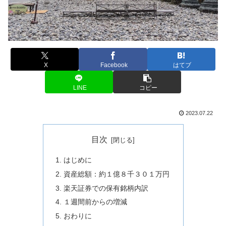
X
Facebook
はてブ
LINE
コピー
2023.07.22
目次
はじめに
資産総額：約１億８千３０１万円
楽天証券での保有銘柄内訳
１週間前からの増減
おわりに