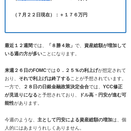
（７月２２日現在）：＋１７６万円
最近１２週間
では、
「８勝４敗」
で、
資産総額が増加して
いる週の方が多い
ことになります。
来週２６日のFOMC
では
０．２５％の利上げ
が想定されて
おり、
それで利上げは終了する
ことが予想されています。
一方で、
２８日の日銀金融政策決定会合
では、
YCC修正
が見送りになる
と予想されており、
ドル高・円安が進む可
能性
があります。
今週のような、
主として円安による資産総額の増加
は、個
人的にはあまりうれしくありません。