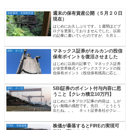
週末の保有資産公開（５月２０日
資産運用・米国株投資
現在）
はじめにお久しぶりです。１週間ほどブ
ログを更新しておりませんでした。以前
の記事に書いていたのですが、５月１４
日から１９日までの５泊６日で、両親と
旅行に行ってきました。今回の旅行につ
きましては、改めてブログ記事にする予
マネックス証券がオルカンの投信
節約・ポイ活
定です。週末になりました...
保有ポイントを復活させました
はじめに以前の記事で、マネックス証券
が全世界株式インデックスファンドの投
信保有ポイント（投信保有残高に応じた
ポイント付与）をゼロにした件について
書きました。三菱UFJアセットマネジメ
ント等がオルカンの信託報酬率を下げた
SBI証券のポイント付与内容に思
節約・ポイ活
ことに対応したものです...
うこと【クレカ積立10万円】
はじめに※本ブログ記事の内容は、しが
ない無職の感想です。先日、「とうとう
出たね。。。 ネット証券各社がクレカ
積立10万円に対応」という記事で、ネッ
ト証券4社がクレカ積立の上限金額を「5
万円」から「10万円」に引き上げる件に
株価が暴落するとFIREの実現可
FIRE・早期退職
ついて書きました。...