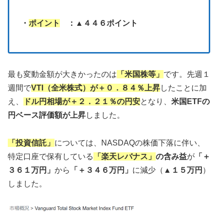
・
ポイント
：▲４４６ポイント
最も変動金額が大きかったのは
「米国株等」
です。先週１
週間で
VTI（全米株式）が＋０．８４％上昇
したことに加
え、
ドル円相場が＋２．２１％の円安
となり、
米国ETFの
円ベース評価額が上昇
しました。
「投資信託」
については、NASDAQの株価下落に伴い、
特定口座で保有している
「楽天レバナス」
の含み益
が
「＋
３６１万円」
から
「＋３４６万円」
に減少（
▲１５万円
）
しました。