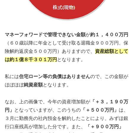
マネーフォワードで管理できない金額
が
約１，４００万円
（６０歳以降に年金として受け取る退職金９００万円、保
険解約返戻金５００万円）ありますので、
資産総額として
は約１億８千３０１万円
となります。
私には
住宅ローン等の負債はありません
ので、この金額が
ほぼほぼ
純資産額
となります。
なお、上の画像で、今年の資産増加額が
「＋３，１９０万
円」
となっていますが、このうちの
「＋５００万円」
は、
３月に勤務先の社内預金を解約したことにより、みずほ銀
行口座残高が増加した分です。また、
「＋９００万円」