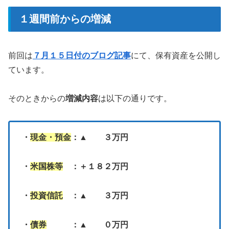
１週間前からの増減
前回は
７月１５日付のブログ記事
にて、保有資産を公開し
ています。
そのときからの
増減内容
は以下の通りです。
・
現金・預金
：▲ ３万円
・
米国株等
：＋１８２万円
・
投資信託
：▲ ３万円
・
債券
：▲ ０万円