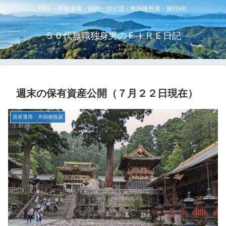
FIRE・早期退職・節約・ポイ活・米国株投資・旅行etc.
５０代無職独身男のＦＩＲＥ日記
週末の保有資産公開（７月２２日現在）
資産運用・米国株投資