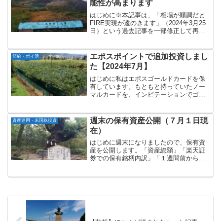
能性が高まります
はじめに※本記事は、「相場が順調だと
FIRE実現が遠のきます」（2024年3月25
日）という過去記事を一部修正して再掲
するものです。※本記事の内容は私の個
人的な意見であり、投資の勧誘を目的と
したものではありません。投資は自己責
エポスポイントで追加投資しまし
節約・ポイ活
任でお願いしま...
た【2024年7月】
はじめに私はエポスゴールドカードを保
有しています。もともと持っていたノー
マルカードを、インビテーションでゴー
ルドカードにランクアップさせました。
当時、インビテーション条件（年間50万
円程度のカード利用）を満たすために、
週末の保有資産公開（７月１日現
資産運用・米国株投資
tsumiki証券で口...
在）
はじめに週末になりましたので、保有資
産を公開します。「資産総額」「楽天証
券での保有銘柄内訳」「１週間前からの
増減」の順に記載していきます。資産総
額：約１億８千２１３万円マネーフォワ
ードで管理している資産総額（７月１日
現在）は以下の通りです。...