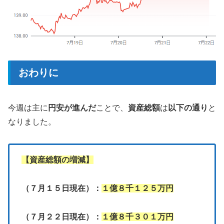
おわりに
今週は主に
円安が進んだ
ことで、
資産総額
は
以下の通り
と
なりました。
【資産総額の増減】
（７月１５日現在）：
１億８千１２５万円
（７月２２日現在）：
１億８千３０１万円