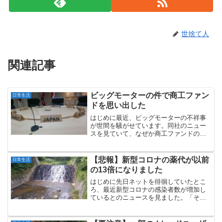
世捨て人
関連記事
ビッグモーターの件で商工ファン
日常生活
ドを思い出した
はじめに最近、ビッグモーターの不祥事
が世間を騒がせています。同社のニュー
スを見ていて、なぜか商工ファンドのこ
とを思い出しました。商工ファンドは、
中小企業向けに貸し付けを行う商工ロー
ン業者として、一時は飛ぶ鳥を落とす勢
【悲報】新型コロナの薬代が以前
日常生活
いでしたが、強引な取り立...
の13倍になりました
はじめに先日ネットを徘徊していたとこ
ろ、最近新型コロナの感染者数が増加し
ているとのニュースを見ました。「そう
いえば昨年の今頃は、私自身が新型コロ
ナに感染して大変だったなあ」と思い出
しました。「コロナに感染しました」