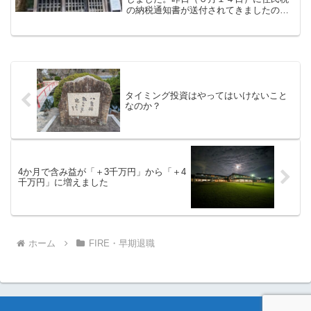
の納税通知書が送付されてきましたの
で、内容をご紹介します。なお、以下の
内容は私（東京２３区在住）の体験に基
づくものであり、お住いの自治体によっ
ては内容が異なる場合がある...
タイミング投資はやってはいけないこと
なのか？
4か月で含み益が「＋3千万円」から「＋4
千万円」に増えました
ホーム
FIRE・早期退職