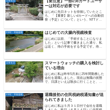
【要注意】一部のdカードユーザ
日常生活
（過去記事）によれば、私が...
ーは対応が必要です
はじめに先日ネットを徘徊していたとこ
ろ、「【重要】新しいdカードへの自動切
替（予定）について」という、NTTドコ
モからのお知らせをみつけました。よく
よく読んでみると、私自身対応が必要な
事項であり、対応しないと固定費の引き
はじめての大腸内視鏡検査
FIRE・早期退職
落とし等ができなくな...
はじめに以前、「手術することになりま
した」という記事で書きました通り、私
は近く、痔の手術をする予定です。痔の
手術に際しては、1週間程度入院する予定
ですが、入院初日に大腸内視鏡検査を受
け、2日目に手術を受けることになってい
ます。私はこれまで、...
スマートウォッチの購入を検討し
日常生活
ている理由
はじめに私は昨年5月末に25年間勤務した
会社を退職しました。現在は無職の状態
で、日課といえば散歩に行くことと、本
ブログ記事を書くことくらいで、のんび
りした毎日を過ごしています。そんな私
は現在、スマートウォッチの購入を検討
退職後初の住民税納税通知書が送
FIRE・早期退職
しています。今回はそ...
られてきました
はじめに私は５月３１日付で会社を退職
しました。昨日（６月１４日）に住民税