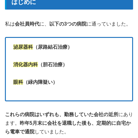
はじめに
私は
会社員時代
に、
以下の3つの病院
に通っていました。
泌尿器科
（尿路結石治療）
消化器内科
（胆石治療）
眼科
（緑内障疑い）
これらの病院はいずれも、勤務していた会社の近所
にあり
ます。
昨年5月末に会社を退職した後も、定期的に自宅か
ら電車で通院
していました。