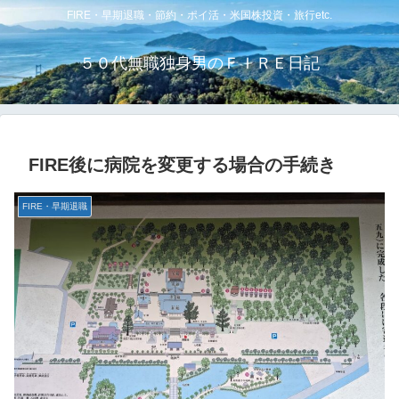
FIRE・早期退職・節約・ポイ活・米国株投資・旅行etc.
５０代無職独身男のＦＩＲＥ日記
FIRE後に病院を変更する場合の手続き
FIRE・早期退職