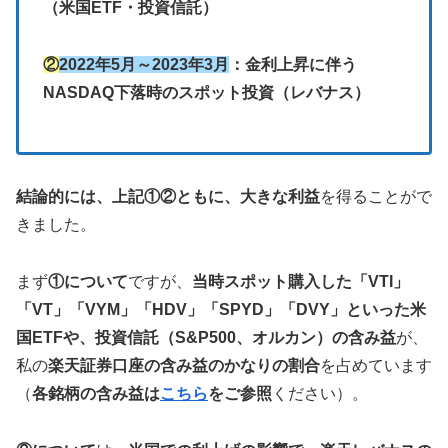
（米国ETF・投資信託）
②
2022年5月～2023年3月
：金利上昇に伴う
NASDAQ下落時のスポット投資（レバナス）
結論的には、上記①②ともに、大きな利益
を得ることがで
きました。
まず
①について
ですが、
当時スポット購入した「VTI」
「VT」「VYM」「HDV」「SPYD」「DVY」といった米
国ETFや、投資信託（S&P500、オルカン）の含み益
が、
私の
楽天証券口座の含み益のかなりの割合
を占めています
（
各銘柄の含み益は
こちら
をご参照
ください）。