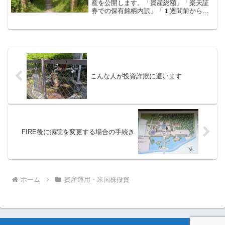
産を公開します。「資産総額」「楽天証
券での保有銘柄内訳」「１週間前からの
増減」の順に記載していきます。資産総
額：約２億１千８５８万円マネーフォワ
ードで管理している資産総額（９月２７
日現在）は以下の通りです...
こんな人が投資詐欺に遭います
FIRE後に病院を変更する場合の手続き
ホーム
資産運用・米国株投資