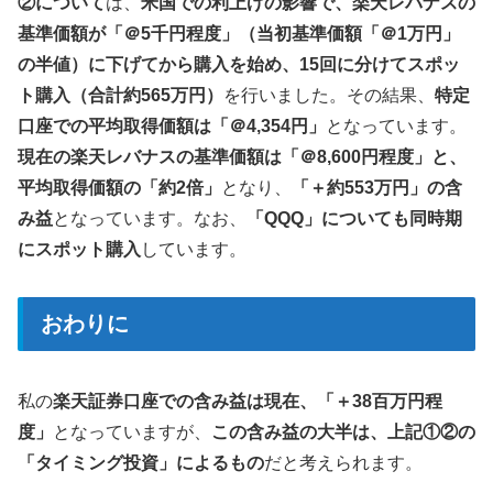
②について
は、
米国での利上げの影響で、楽天レバナスの
基準価額が「＠5千円程度」（当初基準価額「＠1万円」
の半値）に下げてから購入を始め、15回に分けてスポッ
ト購入（合計約565万円）
を行いました。その結果、
特定
口座での平均取得価額は「＠4,354円」
となっています。
現在の楽天レバナスの基準価額は「＠8,600円程度」と、
平均取得価額の「約2倍」
となり、
「＋約553万円」の含
み益
となっています。なお、
「QQQ」についても同時期
にスポット購入
しています。
おわりに
私の
楽天証券口座での含み益は現在、「＋38百万円程
度」
となっていますが、
この含み益の大半は、上記①②の
「タイミング投資」によるもの
だと考えられます。