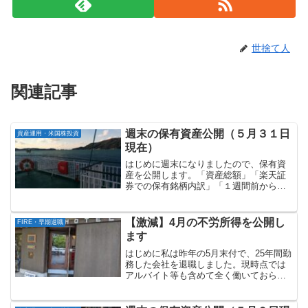
世捨て人
関連記事
週末の保有資産公開（５月３１日
資産運用・米国株投資
現在）
はじめに週末になりましたので、保有資
産を公開します。「資産総額」「楽天証
券での保有銘柄内訳」「１週間前からの
増減」の順に記載していきます。資産総
額：約２億０千１０４万円マネーフォワ
ードで管理している資産総額（５月３１
【激減】4月の不労所得を公開し
FIRE・早期退職
日現在）は以下の通りです...
ます
はじめに私は昨年の5月末付で、25年間勤
務した会社を退職しました。現時点では
アルバイト等も含めて全く働いておら
ず、完全な無職の状態です。今回は「4月
の不労所得」がいくらだったのかについ