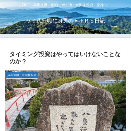
FIRE・早期退職・節約・ポイ活・米国株投資・旅行etc.
５０代無職独身男のＦＩＲＥ日記
タイミング投資はやってはいけないことな
のか？
資産運用・米国株投資