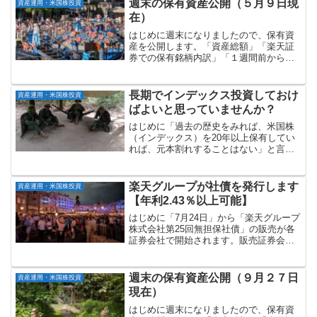
て書いてみたいと思います。なお、厳密
週末の保有資産公開（５月９日現
資産運用・米国株投資
には、各種キャンペー...
在）
はじめに週末になりましたので、保有資
産を公開します。「資産総額」「楽天証
券での保有銘柄内訳」「１週間前からの
増減」の順に記載していきます。資産総
額：約２億４千２７０万円マネーフォワ
ードで管理している資産総額（５月９日
長期でインデックス投資しておけ
資産運用・米国株投資
現在）は以下の通りです。...
ばよいと思っていませんか？
はじめに「過去の歴史をみれば、米国株
（インデックス）を20年以上保有してい
れば、元本割れすることはない」と言わ
れています。長い期間には、○○ショック
といった暴落は必ず起こりますが、いく
ら含み損が拡大しても、20年持ち続けれ
楽天グループが社債を発行します
資産運用・米国株投資
ば、損をすることは...
【年利2.43％以上可能】
はじめに「7月24日」から「楽天グループ
株式会社第25回無担保社債」の販売が各
証券会社で開始されます。販売証券会社
は、楽天証券、みずほ証券、大和証券、
SMBC日興証券、野村證券、三菱UFJモ
ルガン・スタンレー証券、となっていま
週末の保有資産公開（９月２７日
資産運用・米国株投資
す（SBI証券...
現在）
はじめに週末になりましたので、保有資