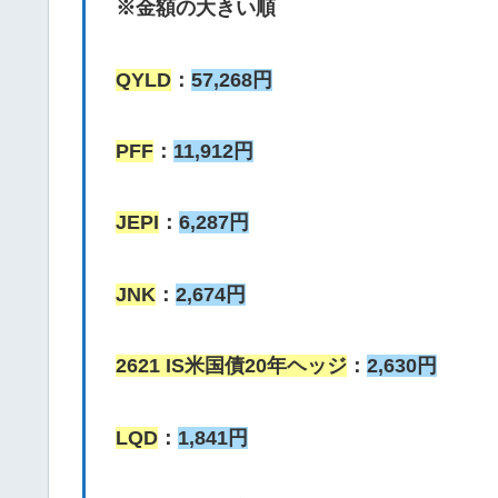
※金額の大きい順
QYLD
：
57,268円
PFF
：
11,912円
JEPI
：
6,287円
JNK
：
2,674円
2621 IS米国債20年ヘッジ
：
2,630円
LQD
：
1,841円