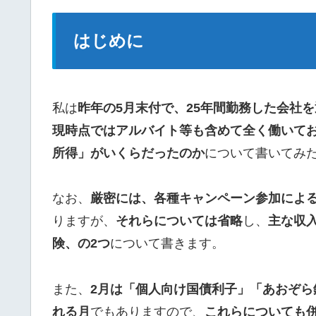
はじめに
私は
昨年の5月末付で、25年間勤務した会社
現時点ではアルバイト等も含めて全く働いて
所得」がいくらだったのか
について書いてみ
なお、
厳密には、各種キャンペーン参加によ
りますが、
それらについては省略
し、
主な収
険、の2つ
について書きます。
また、
2月は「個人向け国債利子」「あおぞ
れる月
でもありますので、
これらについても