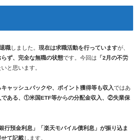
を退職
しました。
現在は求職活動を行っています
が、
おらず、完全な無職の状態
です。今回は
「2月の不労
たいと思います。
るキャッシュバックや、ポイント獲得等も収入
ではあ
入である、①米国ETF等からの分配金収入、②失業保
ら銀行預金利息」「楽天モバイル債利息」が振り込ま
併せて記載
します。