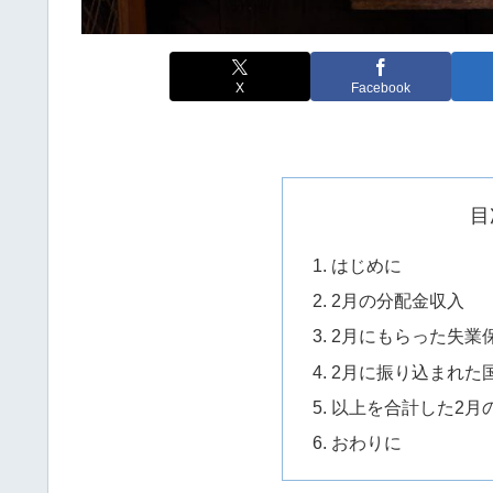
X
Facebook
目
はじめに
2月の分配金収入
2月にもらった失業
2月に振り込まれた
以上を合計した2月
おわりに