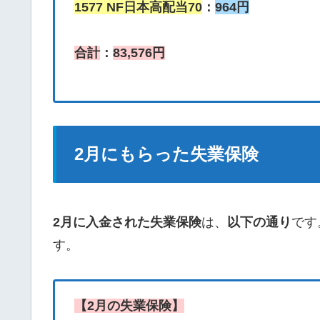
1577 NF日本高配当70
：
964円
合計
：
83,576円
2月にもらった失業保険
2月に入金された失業保険
は、
以下の通り
です
す。
【2月の失業保険】