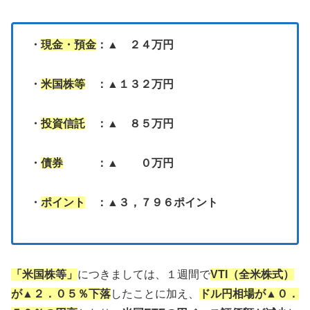
・
現金・預金
：▲ ２４万円
・
米国株等
：▲１３２万円
・
投資信託
：▲ ８５万円
・
債券
：▲ ０万円
・
ポイント
：▲３，７９６ポイント
「米国株等」
につきましては、１週間で
VTI（全米株式）
が▲２．０５％下落
したことに加え、
ドル円相場が▲０．