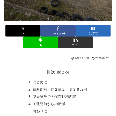
X
Facebook
はてブ
LINE
コピー
2025.11.08
2026.04.25
目次
はじめに
資産総額：約２億２千３３６万円
楽天証券での保有銘柄内訳
１週間前からの増減
おわりに