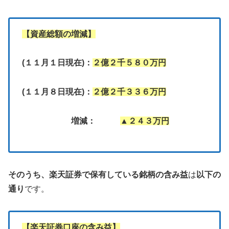
【資産総額の増減】
(１１月１日現在)：
２億２千５８０万円
(１１月８日現在)：
２億２千３３６万円
増減：
▲２４３万円
そのうち、
楽天証券で保有している銘柄の含み益
は
以下の
通り
です。
【楽天証券口座の含み益】