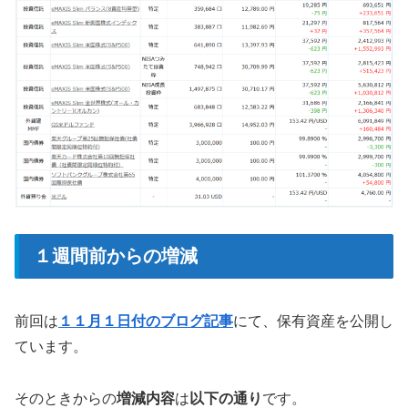
１週間前からの増減
前回は
１１月１日付のブログ記事
にて、保有資産を公開し
ています。
そのときからの
増減内容
は
以下の通り
です。