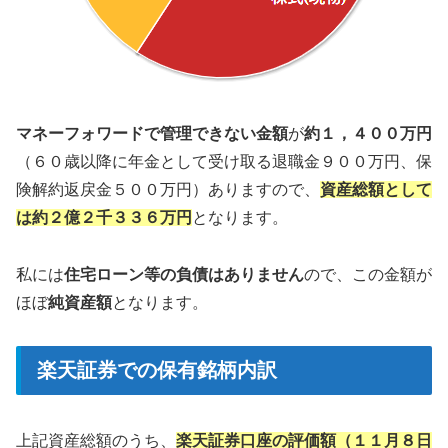
マネーフォワードで管理できない金額
が
約１，４００万円
（６０歳以降に年金として受け取る退職金９００万円、保
険解約返戻金５００万円）ありますので、
資産総額として
は約２億２千３３６万円
となります。
私には
住宅ローン等の負債はありません
ので、この金額が
ほぼ
純資産額
となります。
楽天証券での保有銘柄内訳
上記資産総額のうち、
楽天証券口座の評価額（１１月８日