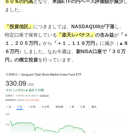
５０％の円高
となり、
米国ETFの円ベース評価額が減少
し
ました。
「投資信託」
につきましては、
NASDAQ100が下落
し、
特定口座で保有している
「楽天レバナス」
の含み益
が
「＋
１，２０５万円」
から
「＋１，１１９万円」
に減少（
▲８
６万円
）しました。なお今週は、
新NISA口座で「３０万
円」の積立投資
を行っています。