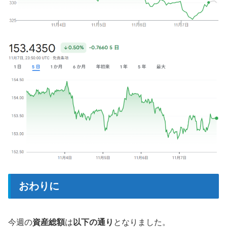
おわりに
今週の
資産総額
は
以下の通り
となりました。