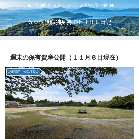
FIRE・早期退職・節約・ポイ活・米国株投資・旅行etc.
５０代無職独身男のＦＩＲＥ日記
週末の保有資産公開（１１月８日現在）
資産運用・米国株投資