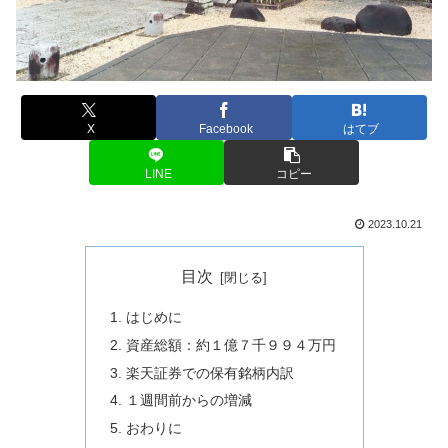
X
Facebook
はてブ
LINE
コピー
2023.10.21
目次
はじめに
資産総額：約１億７千９９４万円
楽天証券での保有銘柄内訳
１週間前からの増減
おわりに