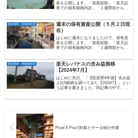
産を公開します。「資産総額」「楽天証
券での保有銘柄内訳」「１週間前からの
増減」の順に記載していきます。資産総
額：約１億８千５６１万円マネーフォワ
ードで管理している資産総額（１２月２
週末の保有資産公開（５月２日現
資産運用・米国株投資
日現在）は以下の通りです...
在）
はじめに週末になりましたので、保有資
産を公開します。「資産総額」「楽天証
券での保有銘柄内訳」「１週間前からの
増減」の順に記載していきます。資産総
額：約２億３千９２２万円マネーフォワ
ードで管理している資産総額（５月２日
楽天レバナスの含み益推移
資産運用・米国株投資
現在）は以下の通りです。...
【2024年7月】
はじめに先日、「【投資歴4年強】含み益
上位5銘柄を調べてみた【2024/7】」とい
う記事を書きました。同記事の中で、私
が楽天証券で保有している銘柄のうち、
最も含み益が大きいのは「楽天レバナ
ス」であると書きました。7月10日現在、
私が特定口座...
Pixel 8 Proの到着とデータ移行作業