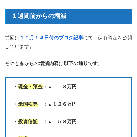
１週間前からの増減
前回は
１０月１４日付のブログ記事
にて、保有資産を公開
しています。
そのときからの
増減内容
は
以下の通り
です。
・
現金・預金
：▲ ８万円
・
米国株等
：▲１２６万円
・
投資信託
：▲ ５８万円