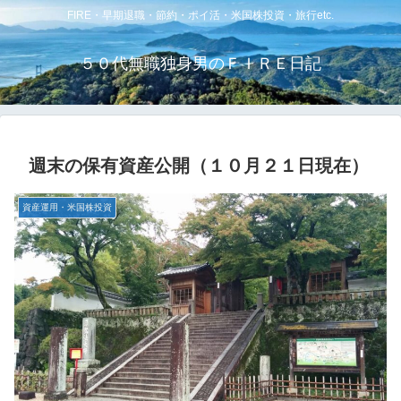
FIRE・早期退職・節約・ポイ活・米国株投資・旅行etc.
５０代無職独身男のＦＩＲＥ日記
週末の保有資産公開（１０月２１日現在）
資産運用・米国株投資