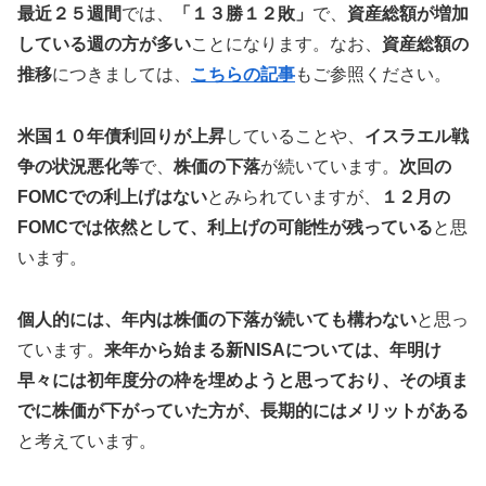
最近２５週間
では、
「１３勝１２敗」
で、
資産総額が増加
している週の方が多い
ことになります。なお、
資産総額の
推移
につきましては、
こちらの記事
もご参照ください。
米国１０年債利回りが上昇
していることや、
イスラエル戦
争の状況悪化等
で、
株価の下落
が続いています。
次回の
FOMCでの利上げはない
とみられていますが、
１２月の
FOMCでは依然として、利上げの可能性が残っている
と思
います。
個人的には、年内は株価の下落が続いても構わない
と思っ
ています。
来年から始まる新NISAについては、年明け
早々には初年度分の枠を埋めようと思っており、その頃ま
でに株価が下がっていた方が、長期的にはメリットがある
と考えています。