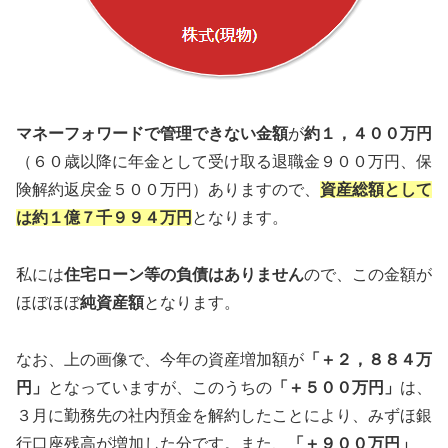
マネーフォワードで管理できない金額
が
約１，４００万円
（６０歳以降に年金として受け取る退職金９００万円、保
険解約返戻金５００万円）ありますので、
資産総額として
は約１億７千９９４万円
となります。
私には
住宅ローン等の負債はありません
ので、この金額が
ほぼほぼ
純資産額
となります。
なお、上の画像で、今年の資産増加額が
「＋２，８８４万
円」
となっていますが、このうちの
「＋５００万円」
は、
３月に勤務先の社内預金を解約したことにより、みずほ銀
行口座残高が増加した分です。また、
「＋９００万円」