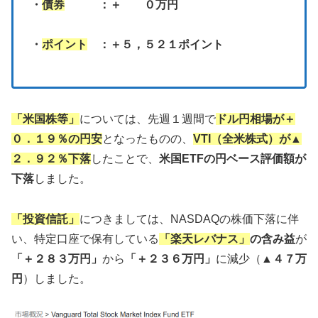
・
債券
：＋ ０万円
・
ポイント
：＋５，５２１ポイント
「米国株等」
については、先週１週間で
ドル円相場が＋
０．１９％の円安
となったものの、
VTI（全米株式）が▲
２．９２％下落
したことで、
米国ETFの円ベース評価額が
下落
しました。
「投資信託」
につきましては、NASDAQの株価下落に伴
い、特定口座で保有している
「楽天レバナス」
の含み益
が
「＋２８３万円」
から
「＋２３６万円」
に減少（
▲４７万
円
）しました。