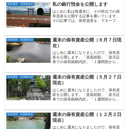
私の銀行預金を公開します
資産運用・米国株投資
はじめに私は毎週末に、その時点での保
有資産を公開する記事を書いています。
その記事では、保有資産を、マネーフォ
ワードの分類に基づき、①「現金・預
金」、②「米国株等」、③投資信託、
④「債権」、⑤「ポイント」の5つに分類
しています。毎週末の記事で...
週末の保有資産公開（６月７日現
資産運用・米国株投資
在）
はじめに週末になりましたので、保有資
産を公開します。「資産総額」「楽天証
券での保有銘柄内訳」「１週間前からの
増減」の順に記載していきます。資産総
額：約２億０千２９９万円マネーフォワ
ードで管理している資産総額（６月７日
週末の保有資産公開（５月２７日
資産運用・米国株投資
現在）は以下の通りです。...
現在）
はじめに週末になりましたので、保有資
産を公開します。「資産総額」「楽天証
券での保有銘柄内訳」「１週間前からの
増減」の順に記載していきます。資産総
額：約１億７千７１８万円マネーフォワ
ードで管理している資産総額（５月２７
週末の保有資産公開（１２月２日
資産運用・米国株投資
日現在）は以下の通りです...
現在）
はじめに週末になりましたので、保有資