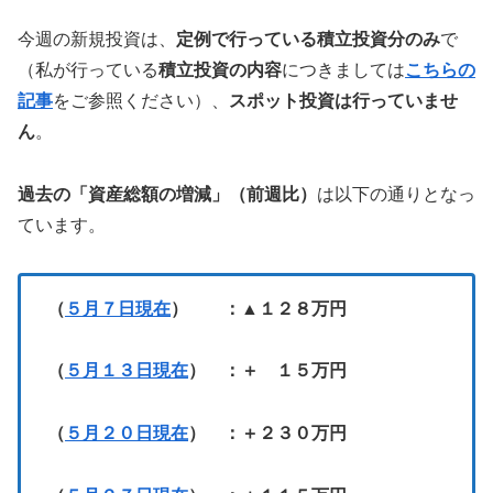
今週の新規投資は、
定例で行っている積立投資分のみ
で
（私が行っている
積立投資の内容
につきましては
こちらの
記事
をご参照ください）、
スポット投資は行っていませ
ん
。
過去の「資産総額の増減」（前週比）
は以下の通りとなっ
ています。
（
５月７日現在
） ：▲１２８万円
（
５月１３日現在
） ：＋ １５万円
（
５月２０日現在
） ：＋２３０万円