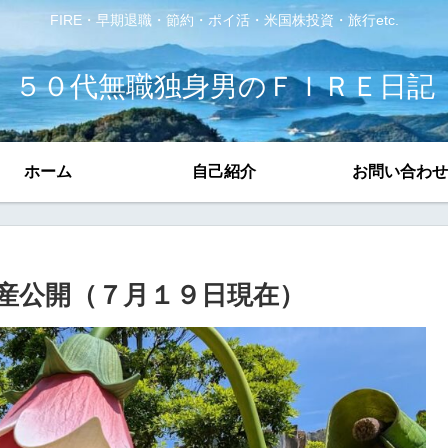
FIRE・早期退職・節約・ポイ活・米国株投資・旅行etc.
５０代無職独身男のＦＩＲＥ日記
ホーム
自己紹介
お問い合わせ
産公開（７月１９日現在）