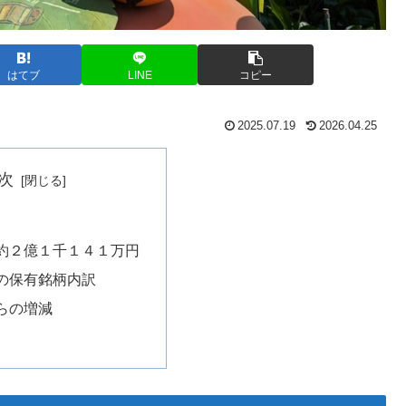
はてブ
LINE
コピー
2025.07.19
2026.04.25
次
約２億１千１４１万円
の保有銘柄内訳
らの増減