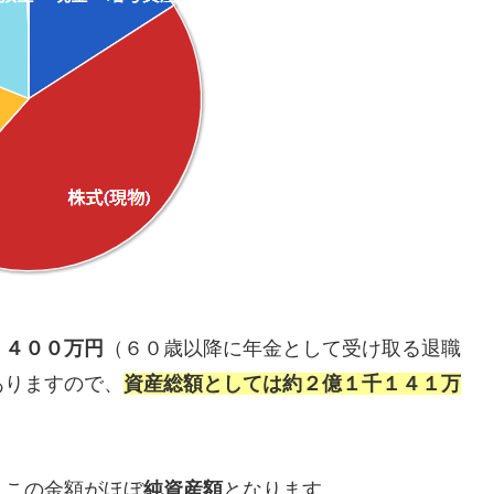
，４００万円
（６０歳以降に年金として受け取る退職
ありますので、
資産総額としては約２億１千１４１万
、この金額がほぼ
純資産額
となります。