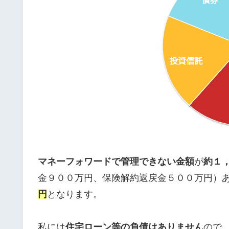
マネーフォワードで管理できない金額
が
約１
金９００万円、保険解約返戻金５００万円）
円
となります。
私には
住宅ローン等の負債はありません
ので