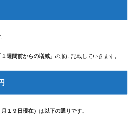
す。
「１週間前からの増減」
の順に記載していきます。
円
７月１９日現在）
は
以下の通り
です。