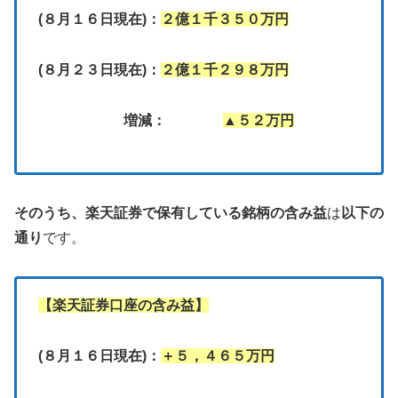
(８月１６日現在)：
２億１千３５０万円
(８月２３日現在)：
２億１千２９８万円
増減：
▲５２万円
そのうち、
楽天証券で保有している銘柄の含み益
は
以下の
通り
です。
【楽天証券口座の含み益】
(８月１６日現在)：
＋５，４６５万円