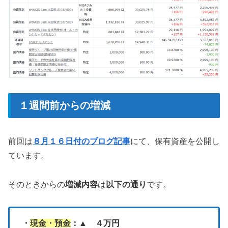
１週間前からの増減
前回は
８月１６日付のブログ記事
にて、保有資産を公開し
ています。
そのときからの
増減内容
は
以下の通り
です。
・
現金・預金
：▲ ４万円