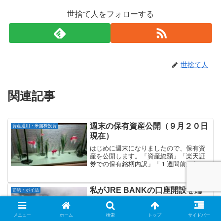
世捨て人をフォローする
世捨て人
関連記事
週末の保有資産公開（９月２０日
資産運用・米国株投資
現在）
はじめに週末になりましたので、保有資
産を公開します。「資産総額」「楽天証
券での保有銘柄内訳」「１週間前からの
増減」の順に記載していきます。資産総
額：約２億１千７６９万円マネーフォワ
ードで管理している資産総額（９月２０
私がJRE BANKの口座開設を躊
節約・ポイ活
日現在）は以下の通りです...
躇している理由
はじめに私は以前、「JRE BANKの口座
メニュー
ホーム
検索
トップ
サイドバー
開設を検討しています」という記事を書