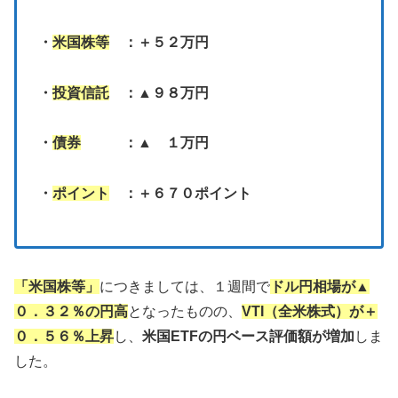
・
米国株等
：＋５２万円
・
投資信託
：▲９８万円
・
債券
：▲ １万円
・
ポイント
：＋６７０ポイント
「米国株等」
につきましては、１週間で
ドル円相場が▲
０．３２％の円高
となったものの、
VTI（全米株式）が＋
０．５６％上昇
し、
米国ETFの円ベース評価額が増加
しま
した。