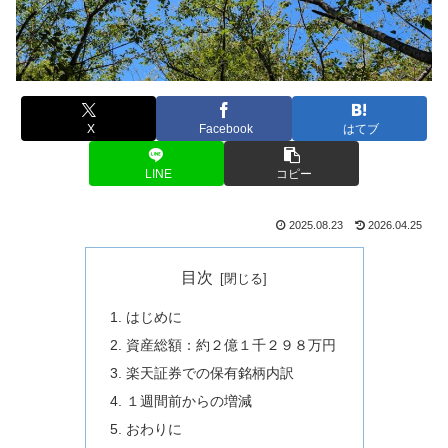
X
Facebook
はてブ
LINE
コピー
2025.08.23
2026.04.25
目次
はじめに
資産総額：約２億１千２９８万円
楽天証券での保有銘柄内訳
１週間前からの増減
おわりに