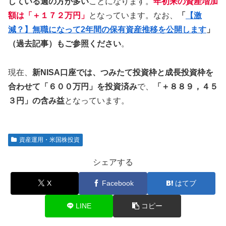
している週の方が多い
ことになります。
年初来の資産増加
額は「＋１７２万円」
となっています。なお、
「
【激
減？】無職になって2年間の保有資産推移を公開します
」
（過去記事）もご参照ください
。
現在、
新NISA口座では、つみたて投資枠と成長投資枠を
合わせて「６００万円」を投資済み
で、
「＋８８９，４５
３円」の含み益
となっています。
資産運用・米国株投資
シェアする
X
Facebook
はてブ
LINE
コピー