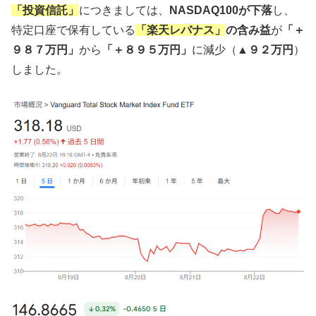
「投資信託」
につきましては、
NASDAQ100が下落
し、
特定口座で保有している
「楽天レバナス」
の含み益
が
「＋
９８７万円」
から
「＋８９５万円」
に減少（
▲９２万円
）
しました。