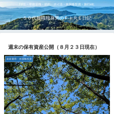
FIRE・早期退職・節約・ポイ活・米国株投資・旅行etc.
５０代無職独身男のＦＩＲＥ日記
週末の保有資産公開（８月２３日現在）
資産運用・米国株投資