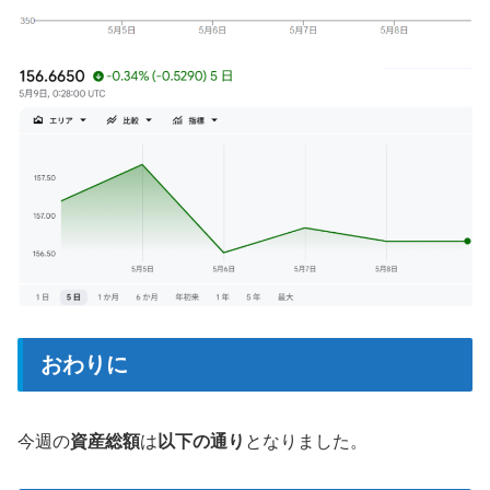
おわりに
今週の
資産総額
は
以下の通り
となりました。