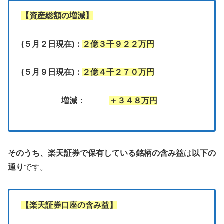
【資産総額の増減】
(５月２日現在)：
２億３千９２２万円
(５月９日現在)：
２億４千２７０万円
増減：
＋３４８万円
そのうち、
楽天証券で保有している銘柄の含み益
は
以下の
通り
です。
【楽天証券口座の含み益】