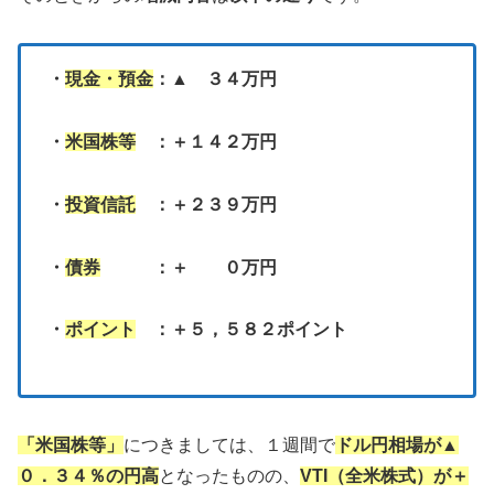
・
現金・預金
：▲ ３４万円
・
米国株等
：＋１４２万円
・
投資信託
：＋２３９万円
・
債券
：＋ ０万円
・
ポイント
：＋５，５８２ポイント
「米国株等」
につきましては、１週間で
ドル円相場が▲
０．３４％の円高
となったものの、
VTI（全米株式）が＋