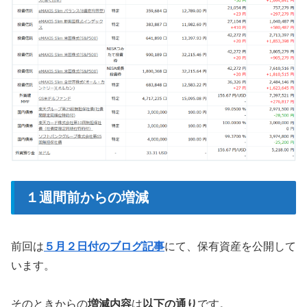
１週間前からの増減
前回は
５月２日付のブログ記事
にて、保有資産を公開して
います。
そのときからの
増減内容
は
以下の通り
です。