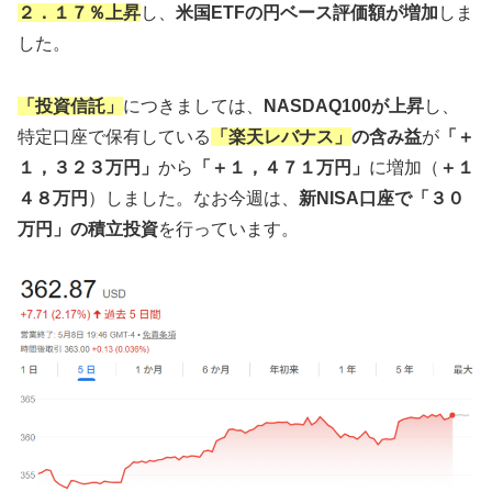
２．１７％上昇
し、
米国ETFの円ベース評価額が増加
しま
した。
「投資信託」
につきましては、
NASDAQ100が上昇
し、
特定口座で保有している
「楽天レバナス」
の含み益
が
「＋
１，３２３万円」
から
「＋１，４７１万円」
に増加（
＋１
４８万円
）しました。なお今週は、
新NISA口座で「３０
万円」の積立投資
を行っています。