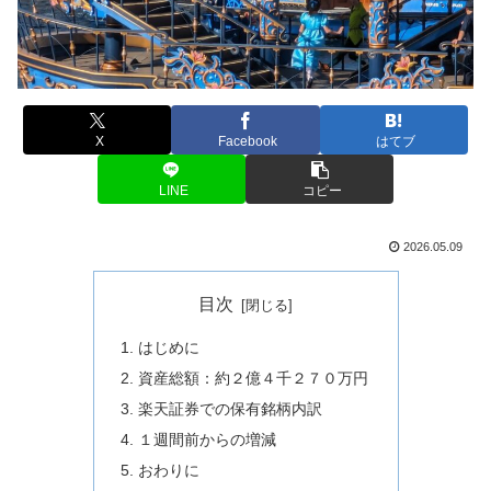
X
Facebook
はてブ
LINE
コピー
2026.05.09
目次
はじめに
資産総額：約２億４千２７０万円
楽天証券での保有銘柄内訳
１週間前からの増減
おわりに