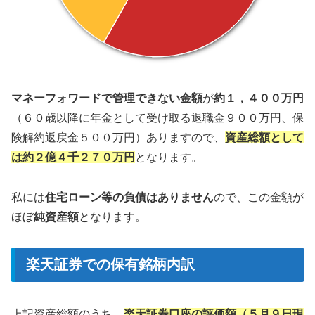
マネーフォワードで管理できない金額
が
約１，４００万円
（６０歳以降に年金として受け取る退職金９００万円、保
険解約返戻金５００万円）ありますので、
資産総額として
は約２億４千２７０万円
となります。
私には
住宅ローン等の負債はありません
ので、この金額が
ほぼ
純資産額
となります。
楽天証券での保有銘柄内訳
上記資産総額のうち、
楽天証券口座の評価額（５月９日現