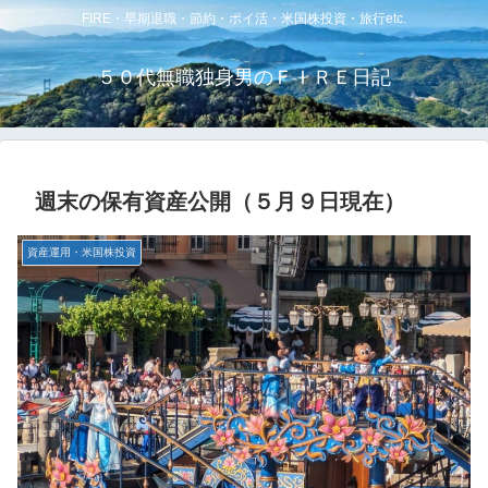
FIRE・早期退職・節約・ポイ活・米国株投資・旅行etc.
５０代無職独身男のＦＩＲＥ日記
週末の保有資産公開（５月９日現在）
資産運用・米国株投資