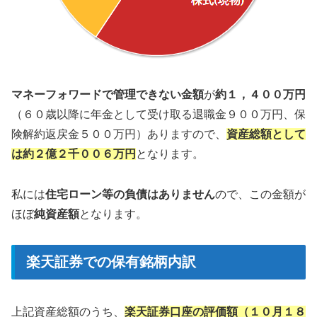
マネーフォワードで管理できない金額
が
約１，４００万円
（６０歳以降に年金として受け取る退職金９００万円、保
険解約返戻金５００万円）ありますので、
資産総額として
は約２億２千００６万円
となります。
私には
住宅ローン等の負債はありません
ので、この金額が
ほぼ
純資産額
となります。
楽天証券での保有銘柄内訳
上記資産総額のうち、
楽天証券口座の評価額（１０月１８