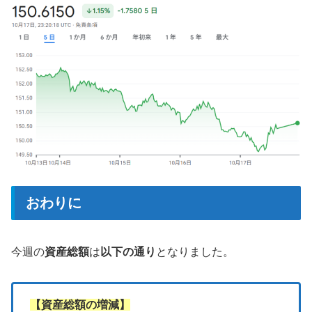
おわりに
今週の
資産総額
は
以下の通り
となりました。
【資産総額の増減】