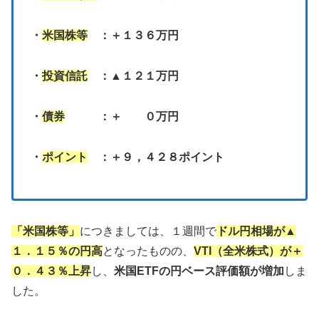
・
米国株等
：＋１３６万円
・
投資信託
：▲１２１万円
・
債券
：＋ ０万円
・
ポイント
：＋９，４２８ポイント
「米国株等」
につきましては、１週間で
ドル円相場が▲
１．１５％の円高
となったものの、
VTI（全米株式）が＋
０．４３％上昇
し、
米国ETFの円ベース評価額が増加
しま
した。