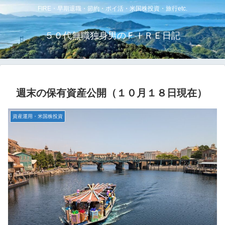
FIRE・早期退職・節約・ポイ活・米国株投資・旅行etc.
５０代無職独身男のＦＩＲＥ日記
週末の保有資産公開（１０月１８日現在）
資産運用・米国株投資