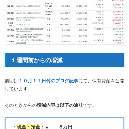
１週間前からの増減
前回は
１０月１１日付のブログ記事
にて、保有資産を公開
しています。
そのときからの
増減内容
は
以下の通り
です。
・
現金・預金
：▲ ８万円