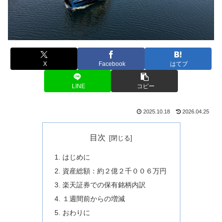
X
Facebook
はてブ
LINE
コピー
2025.10.18
2026.04.25
目次
はじめに
資産総額：約２億２千００６万円
楽天証券での保有銘柄内訳
１週間前からの増減
おわりに