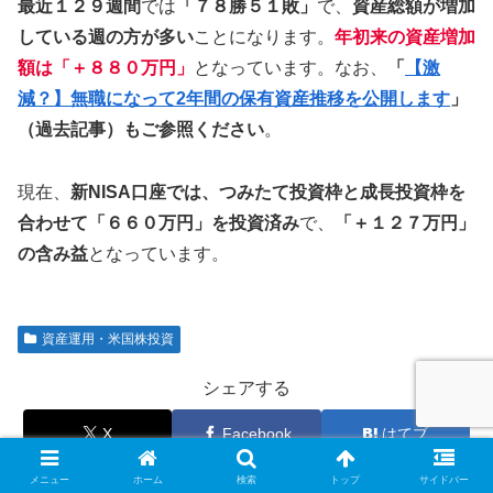
最近１２９週間
では
「７８勝５１敗」
で、
資産総額が増加
している週の方が多い
ことになります。
年初来の資産増加
額は「＋８８０万円」
となっています。なお、
「
【激
減？】無職になって2年間の保有資産推移を公開します
」
（過去記事）もご参照ください
。
現在、
新NISA口座では、つみたて投資枠と成長投資枠を
合わせて「６６０万円」を投資済み
で、
「＋１２７万円」
の含み益
となっています。
資産運用・米国株投資
シェアする
X
Facebook
はてブ
LINE
コピー
メニュー
ホーム
検索
トップ
サイドバー