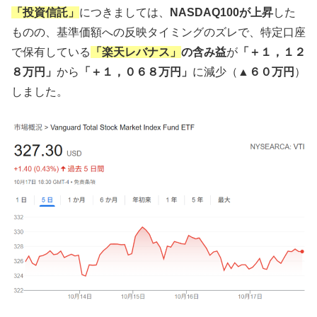
「投資信託」
につきましては、
NASDAQ100が上昇
した
ものの、基準価額への反映タイミングのズレで、特定口座
で保有している
「楽天レバナス」
の含み益
が
「＋１，１２
８万円」
から
「＋１，０６８万円」
に減少（
▲６０万円
）
しました。