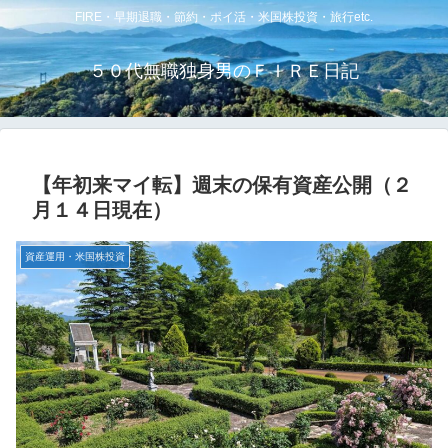
FIRE・早期退職・節約・ポイ活・米国株投資・旅行etc.
５０代無職独身男のＦＩＲＥ日記
【年初来マイ転】週末の保有資産公開（２
月１４日現在）
資産運用・米国株投資