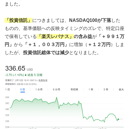
ました。
「投資信託」
につきましては、
NASDAQ100が下落
した
ものの、基準価額への反映タイミングのズレで、特定口座
で保有している
「楽天レバナス」
の含み益
が
「＋９９１万
円」
から
「＋１，００３万円」
に増加（
＋１２万円
）しま
したが、
投資信託総体では減少
となりました。