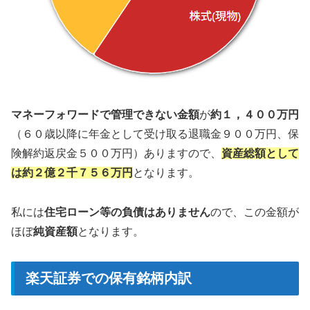
マネーフォワードで管理できない金額
が
約１，４００万円
（６０歳以降に年金として受け取る退職金９００万円、保
険解約返戻金５００万円）ありますので、
資産総額として
は約２億２千７５６万円
となります。
私には
住宅ローン等の負債はありません
ので、この金額が
ほぼ
純資産額
となります。
楽天証券での保有銘柄内訳