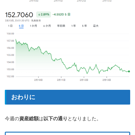
おわりに
今週の
資産総額
は
以下の通り
となりました。