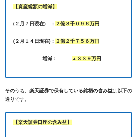
【資産総額の増減】
(２月７日現在) ：
２億３千０９６万円
(２月１４日現在)：
２億２千７５６万円
増減：
▲３３９万円
そのうち、
楽天証券で保有している銘柄の含み益
は
以下の
通り
です。
【楽天証券口座の含み益】