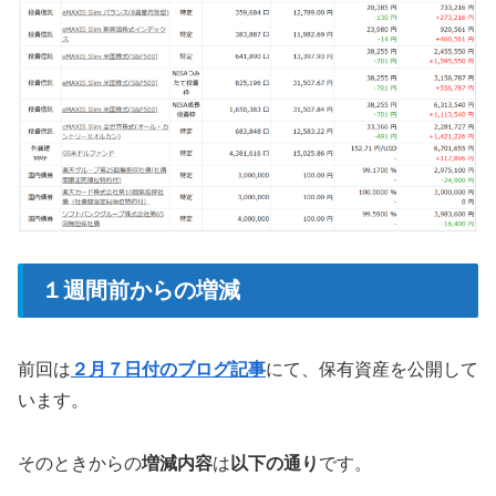
１週間前からの増減
前回は
２月７日付のブログ記事
にて、保有資産を公開して
います。
そのときからの
増減内容
は
以下の通り
です。