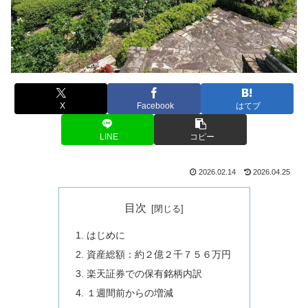
X
Facebook
はてブ
LINE
コピー
2026.02.14
2026.04.25
目次
はじめに
資産総額：約２億２千７５６万円
楽天証券での保有銘柄内訳
１週間前からの増減