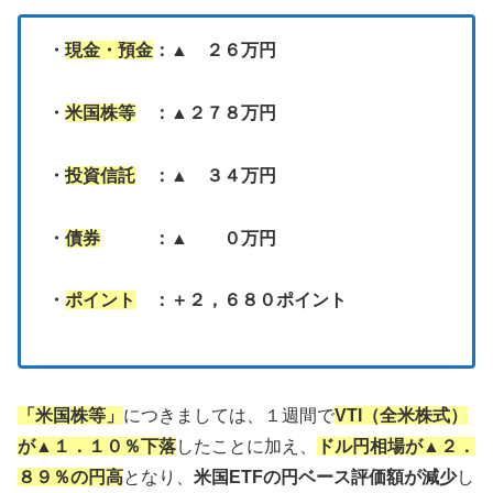
・
現金・預金
：▲ ２６万円
・
米国株等
：▲２７８万円
・
投資信託
：▲ ３４万円
・
債券
：▲ ０万円
・
ポイント
：＋２，６８０ポイント
「米国株等」
につきましては、１週間で
VTI（全米株式）
が▲１．１０％下落
したことに加え、
ドル円相場が▲２．
８９％の円高
となり、
米国ETFの円ベース評価額が減少
し