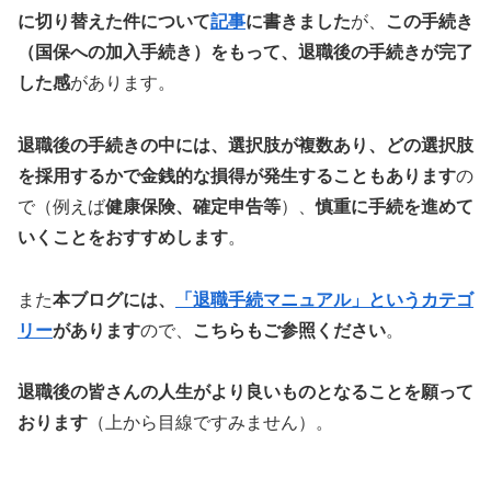
に切り替えた件について
記事
に書きました
が、
この手続き
（国保への加入手続き）をもって、退職後の手続きが完了
した感
があります。
退職後の手続きの中には、選択肢が複数あり、どの選択肢
を採用するかで金銭的な損得が発生することもあります
の
で（例えば
健康保険、確定申告等
）、
慎重に手続を進めて
いくことをおすすめします
。
また
本ブログには、
「退職手続マニュアル」というカテゴ
リー
があります
ので、
こちらもご参照ください
。
退職後の皆さんの人生がより良いものとなることを願って
おります
（上から目線ですみません）。