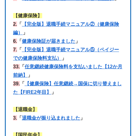
【健康保険】
2.
「
【完全版】退職手続マニュアル②（健康保険
編）
」
6.
「
健康保険証が届きました
」
7.
「
【完全版】退職手続マニュアル⑤（ペイジー
での健康保険料支払）
」
33.
「
任意継続健康保険料を支払いました【12か月
前納】
」
39.
「
【健康保険】任意継続→国保に切り替えまし
た【FIRE2年目】
」
【退職金】
3.
「
退職金が振り込まれました
」
【国民年金】