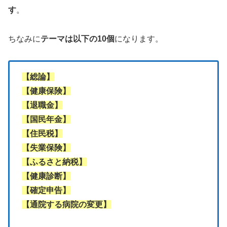
す
。
ちなみに
テーマは以下の10個
になります。
【総論】
【健康保険】
【退職金】
【国民年金】
【住民税】
【失業保険】
【ふるさと納税】
【健康診断】
【確定申告】
【通院する病院の変更】