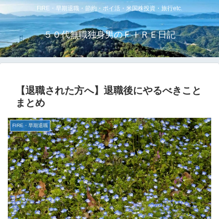
FIRE・早期退職・節約・ポイ活・米国株投資・旅行etc.
５０代無職独身男のＦＩＲＥ日記
【退職された方へ】退職後にやるべきこと
まとめ
FIRE・早期退職