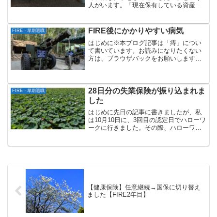
人がいます。「現在保有している資産だ
と、全く働かないのは難しいが、楽な仕
事で月10万円程度稼げば、フルタイムで
働かなくて済み、現在のストレスフルな
FIRE後にかかりやすい病気
FIRE・早期退職
環境から逃れられるのでは...
はじめに※本ブログ記事は「痔」につい
て書いています。お読みになりたくない
方は、ブラウザバックをお願いします。
正確な時期は分からないのですが、私は
かなり以前（20年以上前？）から「痔」
の症状があります。これまで症状が出た
際には、しばらく放置し...
28日分の失業保険が振り込まれま
FIRE・早期退職
した
はじめに先日の記事に書きましたが、私
は10月10日に、3回目の認定日でハローワ
ークに行きました。その際、ハローワー
クからは、「失業保険は10月17日頃を目
途に振り込む」と言われていました。先
ほど銀行口座を確認したところ、振り込
まれていました...
【健康保険】任意継続→国保に切り替え
ました【FIRE2年目】