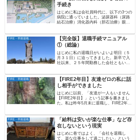
手続き
はじめに私は会社員時代に、以下の3つの
病院に通っていました。泌尿器科（尿路
結石治療）消化器内科（胆石治療）眼科
（緑内障疑い）これらの病院はいずれ
も、勤務していた会社の近所にありま
す。昨年5月末に会社を退職した後も、定
【完全版】退職手続マニュアル
FIRE・早期退職
期的に自宅から電車で通院...
①（総論）
はじめに私の退職日がいよいよ明日（５
月３１日）に迫ってきました。新卒で入
社以来、２５年間勤務した会社ともいよ
いよお別れです。５月までは給与も受け
取っていましたが、６月以降はなくなり
ます。安定収入がなくなってからがFIRE
【FIRE2年目】友達ゼロの私に話
FIRE・早期退職
生活の本番です。さし...
し相手ができました
はじめに以前、「友達が一人もいません
【FIRE2年目】」という記事を書きまし
た。私は昨年5月末に退職し、FIRE2年目
ですが、退職後は友達もおらず、会話す
る相手がいません。そのような中、つい
に話し相手をつくることができました。
「給料は安いが楽な仕事」など存
FIRE・早期退職
今回は私の話し...
在しないという現実
はじめに巷ではよく、「会社を退職し
て、楽な仕事をして過ごしたい」という