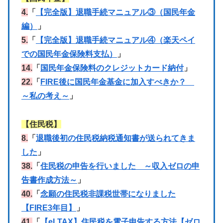
4.
「
【完全版】退職手続マニュアル③（国民年金
編）
」
5.
「
【完全版】退職手続マニュアル④（楽天ペイ
での国民年金保険料支払）
」
14.
「
国民年金保険料のクレジットカード納付
」
22.
「
FIRE後に国民年金基金に加入すべきか？
～私の考え～
」
【住民税】
8.
「
退職後初の住民税納税通知書が送られてきま
した
」
38.
「
住民税の申告を行いました ～収入ゼロの申
告書作成方法～
」
40.
「
念願の住民税非課税世帯になりました
【FIRE3年目】
」
41.
「
【eLTAX】住民税を電子申告する方法【ゼロ