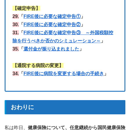
【確定申告】
29.
「
FIRE後に必要な確定申告①
」
30.
「
FIRE後に必要な確定申告②
」
31.
「
FIRE後に必要な確定申告③ ～外国税額控
除を行うべきか否かのシミュレーション～
」
35.
「
還付金が振り込まれました
」
【通院する病院の変更】
34.
「
FIRE後に病院を変更する場合の手続き
」
おわりに
私は昨日、
健康保険について、任意継続から国民健康保険